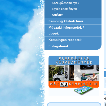
Közelgő események
Egyéb események
Arhívum
Kemping klubok hírei
Műszaki információk /
tippek
Kempinges receptek
Fotógalériák
H