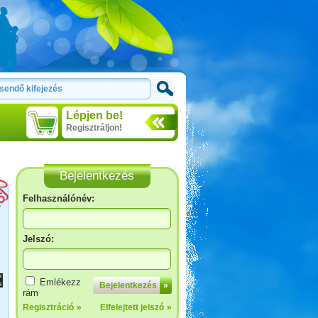
Lépjen be!
Regisztráljon!
Bejelentkezés
Felhasználónév:
Jelszó:
Hollandia, nem csak
Emlékezz
Bejelentkezés
»
Amsterdam
rám
Regisztráció
»
Elfelejtett jelszó
»