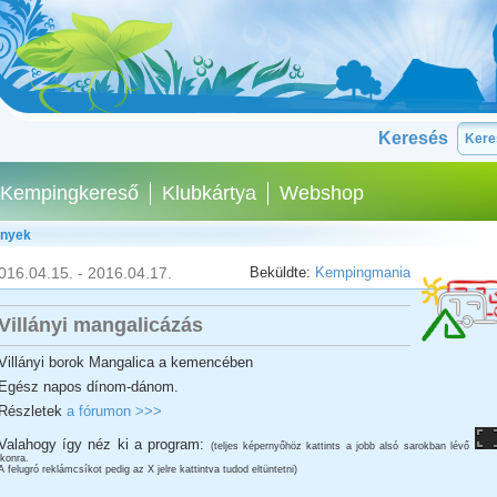
Keresés
Kempingkereső
Klubkártya
Webshop
ények
016.04.15. - 2016.04.17.
Beküldte:
Kempingmania
Villányi mangalicázás
Villányi borok Mangalica a kemencében
Egész napos dínom-dánom.
Részletek
a fórumon >>>
Valahogy így néz ki a program:
(teljes képernyőhöz kattints a jobb alsó sarokban lévő
ikonra.
A felugró reklámcsíkot pedig az X jelre kattintva tudod eltüntetni)