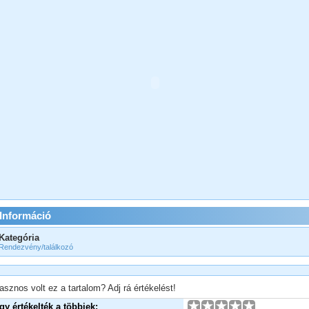
Információ
Kategória
Rendezvény/találkozó
asznos volt ez a tartalom? Adj rá értékelést!
Így értékelték a többiek: