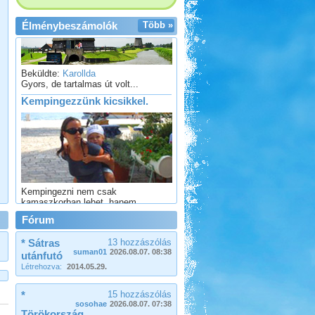
Élménybeszámolók
Több »
Beküldte:
Karollda
Gyors, de tartalmas út volt...
Kempingezzünk kicsikkel.
Kempingezni nem csak
kamaszkorban lehet, hanem
gyerekkel is, csak sokkal
sportosabb történet.
Fórum
Őrségi Csörgő Vendégház
* Sátras
13 hozzászólás
suman01
2026.08.07. 08:38
utánfutó
Létrehozva:
2014.05.29.
*
15 hozzászólás
sosohae
2026.08.07. 07:38
Törökország