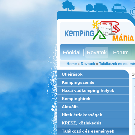
Főoldal
Rovatok
Fórum
Home
»
Rovatok
»
Találkozók és esem
Útleírások
2
Kempingszemle
Hazai vadkemping helyek
Kempinghírek
Aktuális
Hírek érdekességek
KRESZ, közlekedés
Találkozók és események