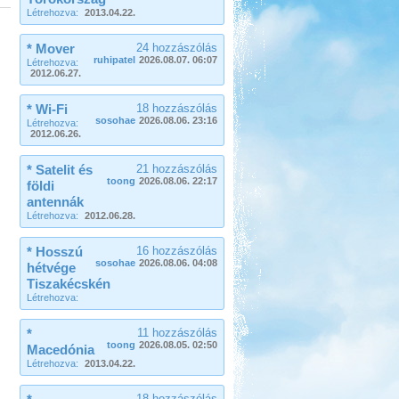
Beküldte:
Piho
Létrehozva:
2013.04.22.
főszer, aszer, fenyőszer...
Örvényesi vadkemping
* Mover
24 hozzászólás
ruhipatel
2026.08.07. 06:07
Létrehozva:
2012.06.27.
* Wi-Fi
18 hozzászólás
sosohae
2026.08.06. 23:16
Létrehozva:
2012.06.26.
Beküldte:
Pegi
* Satelit és
21 hozzászólás
...valószínű, hogy jövőre ismét
toong
2026.08.06. 22:17
ellátogatunk ide pár napra.
földi
antennák
Franciaország Nizzától-
Létrehozva:
2012.06.28.
Párizsig
* Hosszú
16 hozzászólás
sosohae
2026.08.06. 04:08
hétvége
Tiszakécskén
Létrehozva:
*
11 hozzászólás
Beküldte:
Gabec
toong
2026.08.05. 02:50
Macedónia
Nagyon örülök, hogy nem
Létrehozva:
2013.04.22.
autópályán mentünk, mert így
sokkal jobban beleláttunk az igazi
18 hozzászólás