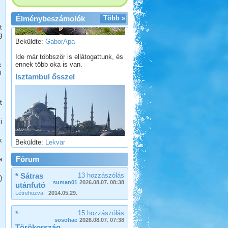
Élménybeszámolók
Több »
t
Beküldte:
GaborApa
g
Ide már többször is ellátogattunk, és
ennek több oka is van.
k
Isztambul ősszel
i
t
i
Beküldte:
Lekvar
k
Nem kell félni Törökországtól...
Fórum
a
Görögország-Albánia-
Montenegró
* Sátras
13 hozzászólás
)
suman01
2026.08.07. 08:38
utánfutó
Létrehozva:
2014.05.29.
*
15 hozzászólás
sosohae
2026.08.07. 07:38
Törökország