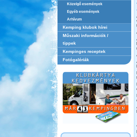
Közelgő események
Egyéb események
Arhívum
Kemping klubok hírei
Műszaki információk /
tippek
Kempinges receptek
Fotógalériák