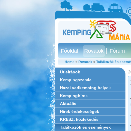
Főoldal
Rovatok
Fórum
Home
»
Rovatok
»
Találkozók és esem
Útleírások
2
Kempingszemle
Hazai vadkemping helyek
Kempinghírek
Aktuális
Hírek érdekességek
KRESZ, közlekedés
Találkozók és események