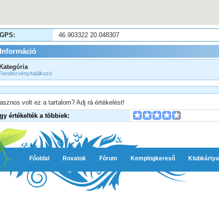
GPS:
46.903322 20.048307
Információ
Kategória
Rendezvény/találkozó
asznos volt ez a tartalom? Adj rá értékelést!
Így értékelték a többiek:
Főoldal
Rovatok
Fórum
Kempingkereső
Klubkártya