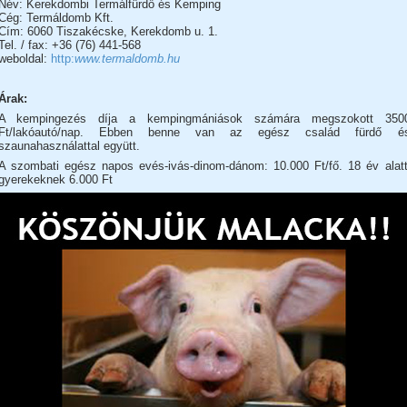
Név: Kerekdombi Termálfürdő és Kemping
Cég: Termáldomb Kft.
Cím: 6060 Tiszakécske, Kerekdomb u. 1.
Tel. / fax: +36 (76) 441-568
weboldal:
http:
www.termaldomb.hu
Árak:
A kempingezés díja a kempingmániások számára megszokott 350
Ft/lakóautó/nap. Ebben benne van az egész család fürdő é
szaunahasználattal együtt.
A szombati egész napos evés-ivás-dinom-dánom: 10.000 Ft/fő. 18 év alatt
gyerekeknek 6.000 Ft