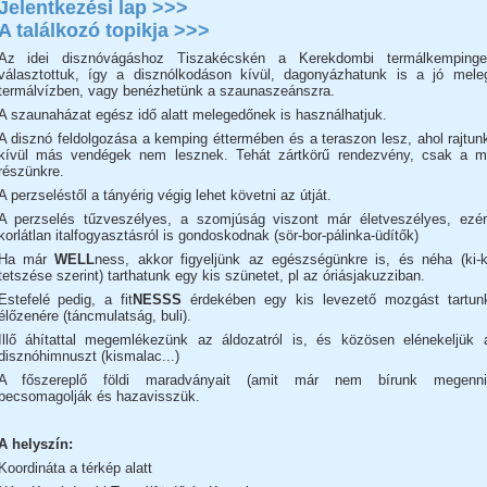
Jelentkezési lap >>>
A találkozó topikja >>>
Az idei disznóvágáshoz Tiszakécskén a Kerekdombi termálkempinge
választottuk, így a disznólkodáson kívül, dagonyázhatunk is a jó mele
termálvízben, vagy benézhetünk a szaunaszeánszra.
A szaunaházat egész idő alatt melegedőnek is használhatjuk.
A disznó feldolgozása a kemping éttermében és a teraszon lesz, ahol rajtun
kívül más vendégek nem lesznek. Tehát zártkörű rendezvény, csak a m
részünkre.
A perzseléstől a tányérig végig lehet követni az útját.
A perzselés tűzveszélyes, a szomjúság viszont már életveszélyes, ezér
korlátlan italfogyasztásról is gondoskodnak (sör-bor-pálinka-üdítők)
Ha már
WELL
ness, akkor figyeljünk az egészségünkre is, és néha (ki-k
tetszése szerint) tarthatunk egy kis szünetet, pl az óriásjakuzziban.
Estefelé pedig, a fit
NESSS
érdekében egy kis levezető mozgást tartun
élőzenére (táncmulatság, buli).
Illő áhítattal megemlékezünk az áldozatról is, és közösen elénekeljük 
disznóhimnuszt (kismalac...)
A főszereplő földi maradványait (amit már nem bírunk megenni
becsomagolják és hazavisszük.
A helyszín:
Koordináta a térkép alatt