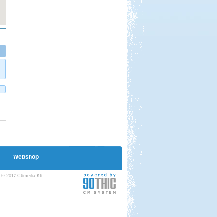
Beküldte:
Gagabi
Életem legnagyobb autós kalandja
volt...
Kilenc hét lakóautóval
Norvégiában
Webshop
Beküldte:
Okrauss
© 2012 C6media Kft.
A bejárt területen szinte minden
nevezetességet meglátogattunk....
Kenyában is Kempingeznek