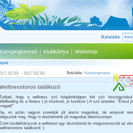
Keresés
Kempingkereső
Klubkártya
Webshop
ények
017.02.03. - 2017.02.05.
Beküldte:
Kempingmania
Wellnesstoros találkozó
Tudtad, hogy a wellness szó tulajdonképpen két szó összegyúrása
Wellbeding és a fitness ( jó közérzet, jó kondíció ) A szó üzenete: "Érezd jó
magad!"
Na, mi aztán nagyon szeretjük jól érezni magunkat, de ennyivel ne
elégszünk meg. Hogy is érezhetnénk jól magunkat étlen/szomjan.
Ezért továbbfokozzuk a wellnesst egy disznótorral és megszervezzük az els
wellnesstoros találkozót :)