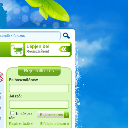
Lépjen be!
Regisztráljon!
Bejelentkezés
Felhasználónév:
?
Jelszó:
l
m
Pecázás Akaliban
Emlékezz
Bejelentkezés
»
rám
ő
Regisztráció
»
Elfelejtett jelszó
»