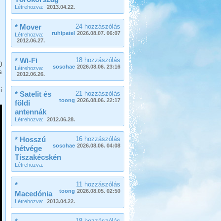
Beküldte:
PSteve
Létrehozva:
2013.04.22.
ismét Görögországban nyaraltunk...
Fertő-tó és Ausztria,
* Mover
24 hozzászólás
Mesepark.
ruhipatel
2026.08.07. 06:07
Létrehozva:
2012.06.27.
* Wi-Fi
18 hozzászólás
0
sosohae
2026.08.06. 23:16
Létrehozva:
s
2012.06.26.
i
* Satelit és
21 hozzászólás
Beküldte:
GaborApa
toong
2026.08.06. 22:17
földi
antennák
Vidámparkozással egybekötött, őszi
csavargás a Fertő körül.
Létrehozva:
2012.06.28.
Pötréte vadkemping /
* Hosszú
16 hozzászólás
horgászat
sosohae
2026.08.06. 04:08
hétvége
Tiszakécskén
Létrehozva:
*
11 hozzászólás
toong
2026.08.05. 02:50
Macedónia
Létrehozva:
2013.04.22.
Beküldte:
Pegi
Túl vagyunk életünk első
18 hozzászólás