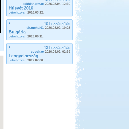
*
vadkempinges kalandján.
rakhisharmax
2026.08.04. 12:10
Húsvét 2016
Budva-Tivat-Dubrovnik-
Létrehozva:
2016.03.12.
Mosztár-Szarajevó 2014
*
10 hozzászólás
chanchal01
2026.08.02. 10:23
Bulgária
Létrehozva:
2013.06.11.
*
13 hozzászólás
sosohae
2026.08.02. 02:39
Beküldte:
Lekvar
Lengyelország
Létrehozva:
2012.07.06.
Egy novemberi hosszú hétvége...
Zalaszentgrót - Kavicsbánya
tó
Beküldte:
Pegi
...horgászatra és vadkempingre...
Afrikai Mercedes Unimóka
lakóautóval