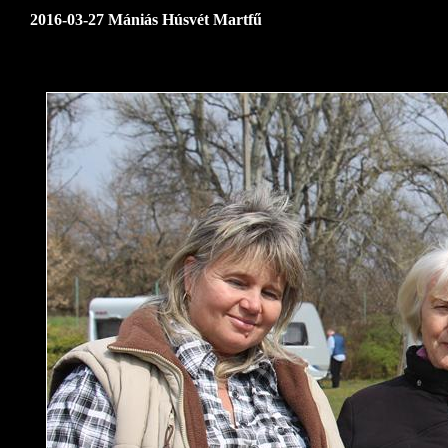
2016-03-27 Mániás Húsvét Martfű