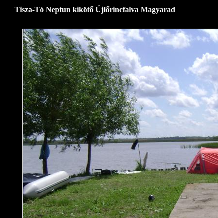
Tisza-Tó Neptun kikötő Újlőrincfalva Magyarad