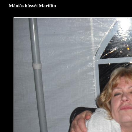
Mániás húsvét Martfűn