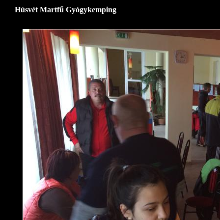
Húsvét Martfű Gyógykemping