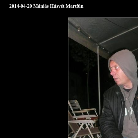
2014-04-20 Mániás Húsvét Martfűn