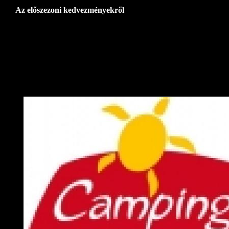
Az előszezoni kedvezményekről