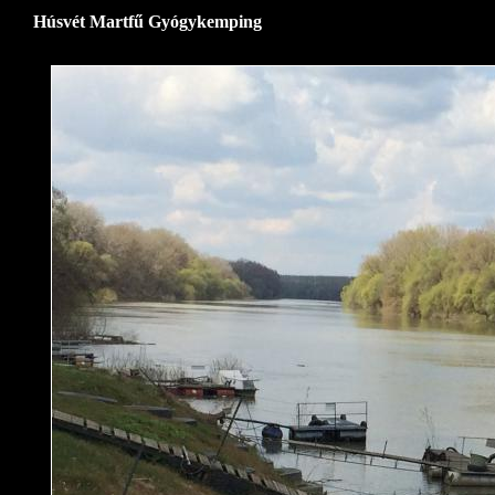
Húsvét Martfű Gyógykemping