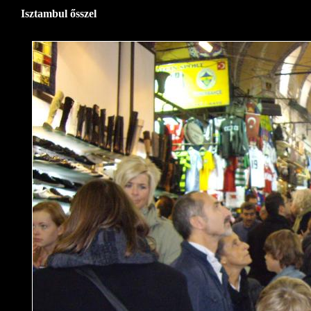
Isztambul ősszel