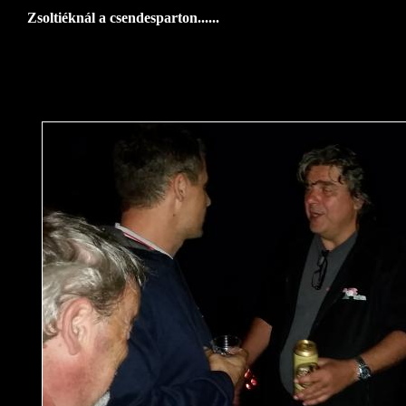
Zsoltiéknál a csendesparton......