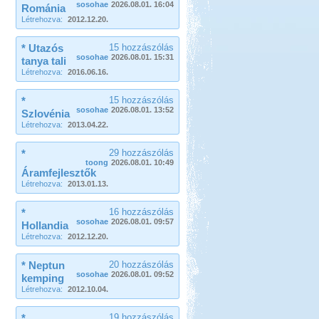
sosohae
2026.08.01. 16:04
Románia
Létrehozva:
2012.12.20.
* Utazós
15 hozzászólás
sosohae
2026.08.01. 15:31
tanya tali
Létrehozva:
2016.06.16.
*
15 hozzászólás
sosohae
2026.08.01. 13:52
Szlovénia
Létrehozva:
2013.04.22.
*
29 hozzászólás
toong
2026.08.01. 10:49
Áramfejlesztők
Létrehozva:
2013.01.13.
*
16 hozzászólás
sosohae
2026.08.01. 09:57
Hollandia
Létrehozva:
2012.12.20.
* Neptun
20 hozzászólás
sosohae
2026.08.01. 09:52
kemping
Létrehozva:
2012.10.04.
*
19 hozzászólás