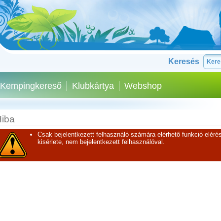
Keresés
Kempingkereső
Klubkártya
Webshop
iba
Csak bejelentkezett felhasználó számára elérhető funkció elérés
kisérlete, nem bejelentkezett felhasználóval.