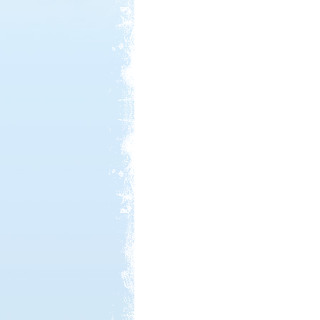
Kedvezmény: 20%
Castrum Gyógykemping és
Panzió, Hévíz
Kedvezmény: 20%
Thermál- és Strandfürdő
Kemping, Kiskőrös
Kedvezmény: 10-15%
Sárkány Wellness és
Gyógyfürdő Kemping