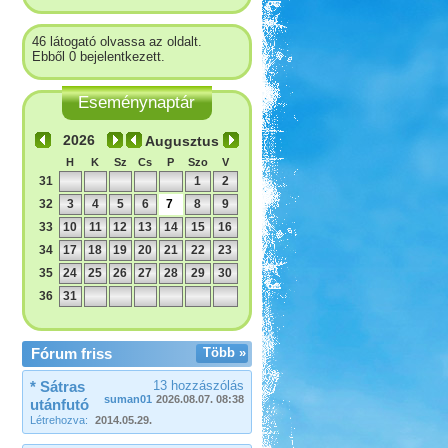
46 látogató olvassa az oldalt.
Ebből 0 bejelentkezett.
Eseménynaptár
Augusztus
H
K
Sz
Cs
P
Szo
V
31
1
2
32
3
4
5
6
7
8
9
33
10
11
12
13
14
15
16
34
17
18
19
20
21
22
23
35
24
25
26
27
28
29
30
36
31
Fórum friss
Több »
* Sátras
13 hozzászólás
suman01
2026.08.07. 08:38
utánfutó
Létrehozva:
2014.05.29.