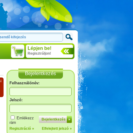
Lépjen be!
Regisztráljon!
Bejelentkezés
i
Felhasználónév:
Jelszó:
Emlékezz
Bejelentkezés
»
rám
Regisztráció
»
Elfelejtett jelszó
»