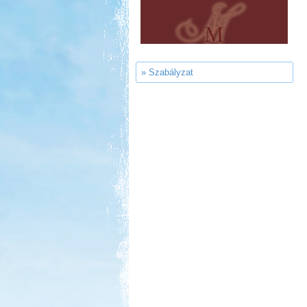
» Szabályzat
Kedvezmény: 10%
Ipolykapu Kemping
Kedvezmény: 15%
Neptun kikötő és kemping -
Tisza-tó