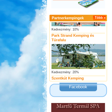
Partnerkempingek
Több »
Kedvezmény: 10%
Park Strand Kemping és
Túrafalu
Kedvezmény: 20%
Szentkút Kemping
Facebook
Kedvezmény: 20%
Strand-Holiday Balatonakali