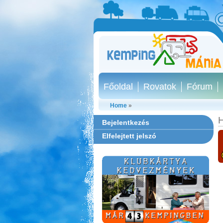
Főoldal
Rovatok
Fórum
Home
»
H
Bejelentkezés
Elfelejtett jelszó
Aqua Land