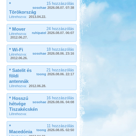
*
15 hozzászólás
sosohae
2026.08.07. 07:38
Törökország
Létrehozva:
2013.04.22.
* Mover
24 hozzászólás
ruhipatel
2026.08.07. 06:07
Létrehozva:
2012.06.27.
* Wi-Fi
18 hozzászólás
sosohae
2026.08.06. 23:16
Létrehozva:
2012.06.26.
* Satelit és
21 hozzászólás
toong
2026.08.06. 22:17
földi
antennák
Létrehozva:
2012.06.28.
* Hosszú
16 hozzászólás
sosohae
2026.08.06. 04:08
hétvége
Tiszakécskén
Létrehozva:
*
11 hozzászólás
toong
2026.08.05. 02:50
Macedónia