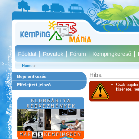
Főoldal
Rovatok
Fórum
Kempingkereső
Home
»
Hiba
Bejelentkezés
Elfelejtett jelszó
Csak bejelen
kisérlete, n
Aqua Land