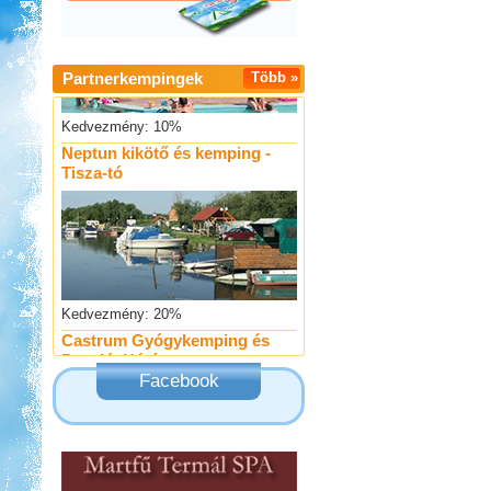
Partnerkempingek
Több »
Kedvezmény: 10%
Neptun kikötő és kemping -
Tisza-tó
Kedvezmény: 20%
Castrum Gyógykemping és
Panzió, Hévíz
Facebook
Kedvezmény: 20%