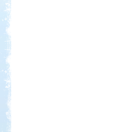
Kedvezmény: 20%
Thermál- és Strandfürdő
Kemping, Kiskőrös
Kedvezmény: 10-15%
Szentkút Kemping
Kedvezmény: 20%
Ipolykapu Kemping