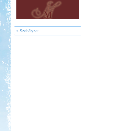
Sárkány Wellness és
Gyógyfürdő Kemping
» Szabályzat
Kedvezmény: 10%
Strand-Holiday Balatonakali
Kedvezmény: 10%
Park Strand Kemping és
Túrafalu