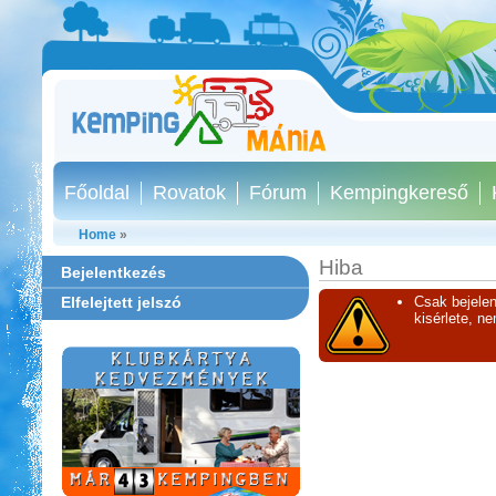
Főoldal
Rovatok
Fórum
Kempingkereső
Home
»
Hiba
Bejelentkezés
Elfelejtett jelszó
Csak bejelen
kisérlete, n
Park Strand Kemping és
Túrafalu