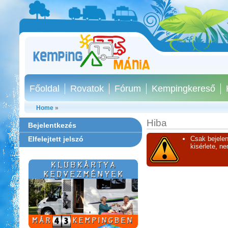
Főoldal
Rovatok
Fórum
Kempingkereső
Home
»
Hiba
Bejelentkezés
Elfelejtett jelszó
Csak bejelen
kisérlete, n
Strand-Holiday Balatonakali