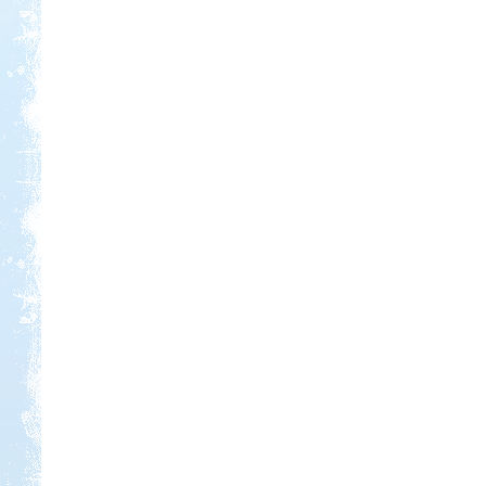
Kedvezmény: 20%
Ipolykapu Kemping
Kedvezmény: 15%
Sárkány Wellness és
Gyógyfürdő Kemping
Kedvezmény: 10%
Aqua Land