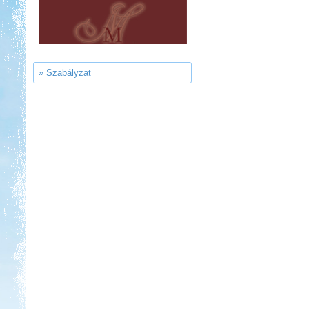
Castrum Gyógykemping és
Panzió, Hévíz
» Szabályzat
Kedvezmény: 20%
Park Strand Kemping és
Túrafalu
Kedvezmény: 20%
Neptun kikötő és kemping -
Tisza-tó