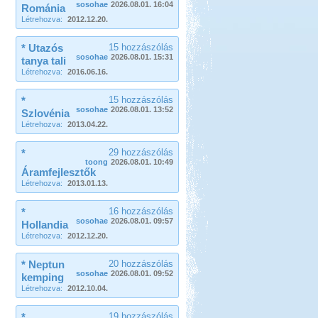
sosohae
2026.08.01. 16:04
Románia
Létrehozva:
2012.12.20.
* Utazós
15 hozzászólás
sosohae
2026.08.01. 15:31
tanya tali
Létrehozva:
2016.06.16.
*
15 hozzászólás
sosohae
2026.08.01. 13:52
Szlovénia
Létrehozva:
2013.04.22.
*
29 hozzászólás
toong
2026.08.01. 10:49
Áramfejlesztők
Létrehozva:
2013.01.13.
*
16 hozzászólás
sosohae
2026.08.01. 09:57
Hollandia
Létrehozva:
2012.12.20.
* Neptun
20 hozzászólás
sosohae
2026.08.01. 09:52
kemping
Létrehozva:
2012.10.04.
*
19 hozzászólás