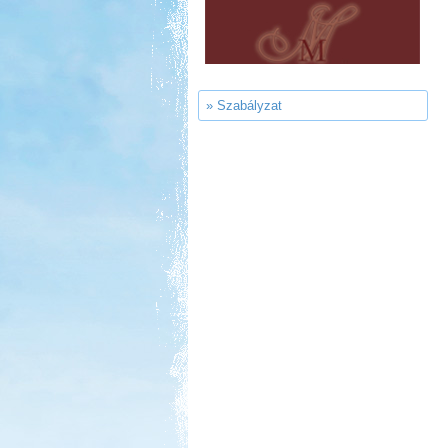
Panzió, Hévíz
» Szabályzat
Kedvezmény: 20%
Sárkány Wellness és
Gyógyfürdő Kemping
Kedvezmény: 10%
Park Strand Kemping és
Túrafalu