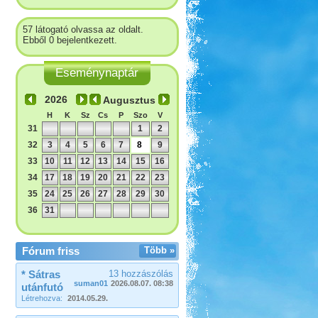
57 látogató olvassa az oldalt.
Ebből 0 bejelentkezett.
Eseménynaptár
Augusztus
H
K
Sz
Cs
P
Szo
V
31
1
2
32
3
4
5
6
7
8
9
33
10
11
12
13
14
15
16
34
17
18
19
20
21
22
23
35
24
25
26
27
28
29
30
36
31
Fórum friss
Több »
* Sátras
13 hozzászólás
suman01
2026.08.07. 08:38
utánfutó
Létrehozva:
2014.05.29.