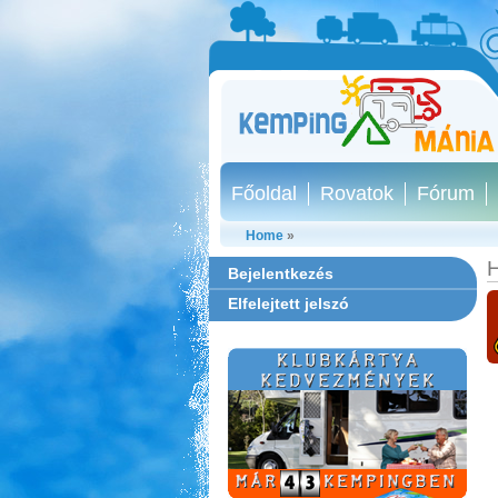
Főoldal
Rovatok
Fórum
Home
»
H
Bejelentkezés
Elfelejtett jelszó
Strand-Holiday Balatonakali