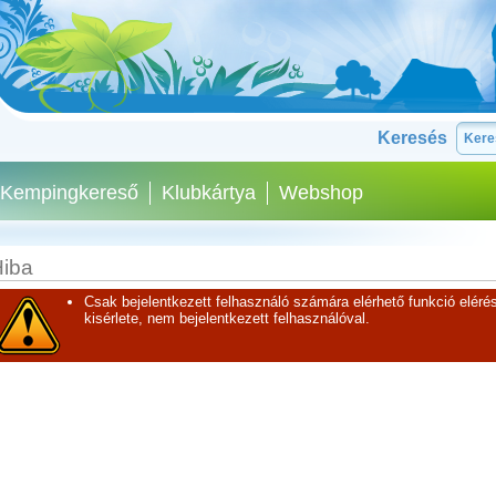
Keresés
Kempingkereső
Klubkártya
Webshop
iba
Csak bejelentkezett felhasználó számára elérhető funkció elérés
kisérlete, nem bejelentkezett felhasználóval.