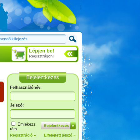
Lépjen be!
Regisztráljon!
Bejelentkezés
i
Felhasználónév:
Jelszó:
Emlékezz
Bejelentkezés
»
rám
Regisztráció
»
Elfelejtett jelszó
»