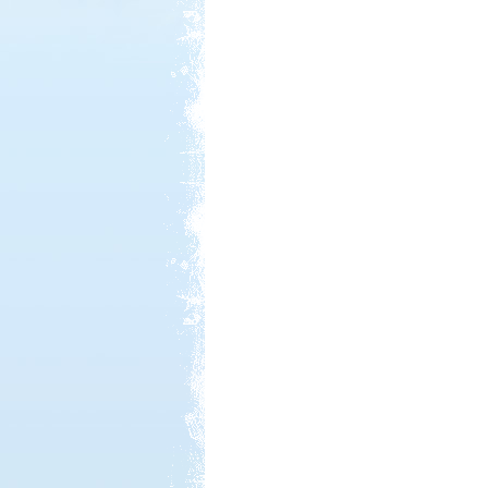
Kedvezmény: 20%
Neptun kikötő és kemping -
Tisza-tó
Kedvezmény: 20%
Szentkút Kemping
Kedvezmény: 20%
Ipolykapu Kemping