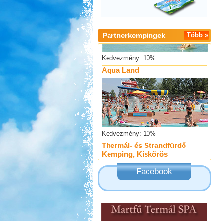
Partnerkempingek
Több »
Kedvezmény: 10%
Aqua Land
Kedvezmény: 10%
Thermál- és Strandfürdő
Kemping, Kiskőrös
Facebook
Kedvezmény: 10-15%
Castrum Gyógykemping és