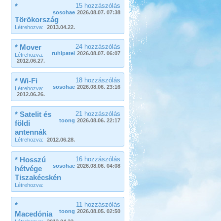
*
15 hozzászólás
sosohae
2026.08.07. 07:38
Törökország
Létrehozva:
2013.04.22.
* Mover
24 hozzászólás
ruhipatel
2026.08.07. 06:07
Létrehozva:
2012.06.27.
* Wi-Fi
18 hozzászólás
sosohae
2026.08.06. 23:16
Létrehozva:
2012.06.26.
* Satelit és
21 hozzászólás
toong
2026.08.06. 22:17
földi
antennák
Létrehozva:
2012.06.28.
* Hosszú
16 hozzászólás
sosohae
2026.08.06. 04:08
hétvége
Tiszakécskén
Létrehozva:
*
11 hozzászólás
toong
2026.08.05. 02:50
Macedónia