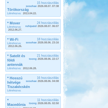
*
15 hozzászólás
sosohae
2026.08.07. 07:38
Törökország
Létrehozva:
2013.04.22.
* Mover
24 hozzászólás
ruhipatel
2026.08.07. 06:07
Létrehozva:
2012.06.27.
* Wi-Fi
18 hozzászólás
sosohae
2026.08.06. 23:16
Létrehozva:
2012.06.26.
* Satelit és
21 hozzászólás
toong
2026.08.06. 22:17
földi
antennák
Létrehozva:
2012.06.28.
* Hosszú
16 hozzászólás
sosohae
2026.08.06. 04:08
hétvége
Tiszakécskén
Létrehozva:
*
11 hozzászólás
toong
2026.08.05. 02:50
Macedónia