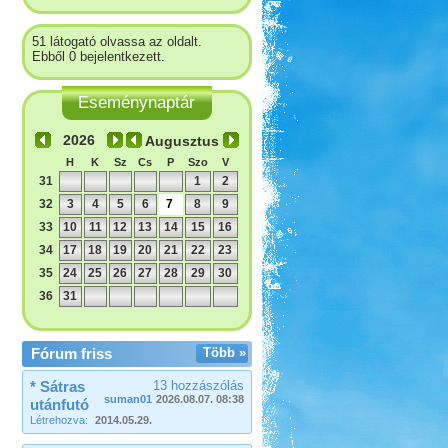
51 látogató olvassa az oldalt.
Ebből 0 bejelentkezett.
Eseménynaptár
Augusztus
H
K
Sz
Cs
P
Szo
V
31
1
2
32
3
4
5
6
7
8
9
33
10
11
12
13
14
15
16
34
17
18
19
20
21
22
23
35
24
25
26
27
28
29
30
36
31
Fórum friss
Több »
* Sátras
13 hozzászólás
suman01
2026.08.07. 08:38
utánfutó
Létrehozva:
2014.05.29.