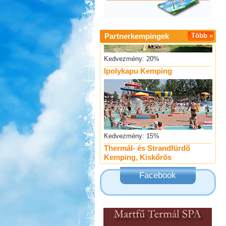
Partnerkempingek
Több »
Kedvezmény: 20%
Ipolykapu Kemping
Kedvezmény: 15%
Thermál- és Strandfürdő
Kemping, Kiskőrös
Facebook
Kedvezmény: 10-15%