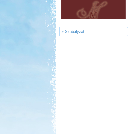
Aqua Land
» Szabályzat
Kedvezmény: 10%
Castrum Gyógykemping és
Panzió, Hévíz
Kedvezmény: 20%
Sárkány Wellness és
Gyógyfürdő Kemping