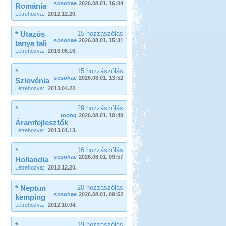
sosohae
2026.08.01. 16:04
Románia
Létrehozva:
2012.12.20.
* Utazós
15 hozzászólás
sosohae
2026.08.01. 15:31
tanya tali
Létrehozva:
2016.06.16.
*
15 hozzászólás
sosohae
2026.08.01. 13:52
Szlovénia
Létrehozva:
2013.04.22.
*
29 hozzászólás
toong
2026.08.01. 10:49
Áramfejlesztők
Létrehozva:
2013.01.13.
*
16 hozzászólás
sosohae
2026.08.01. 09:57
Hollandia
Létrehozva:
2012.12.20.
* Neptun
20 hozzászólás
sosohae
2026.08.01. 09:52
kemping
Létrehozva:
2012.10.04.
*
19 hozzászólás