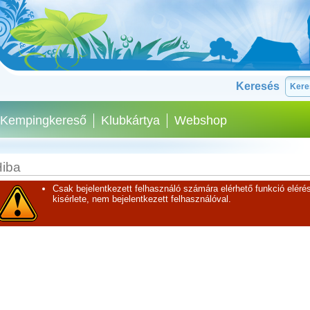
Keresés
Kempingkereső
Klubkártya
Webshop
iba
Csak bejelentkezett felhasználó számára elérhető funkció elérés
kisérlete, nem bejelentkezett felhasználóval.