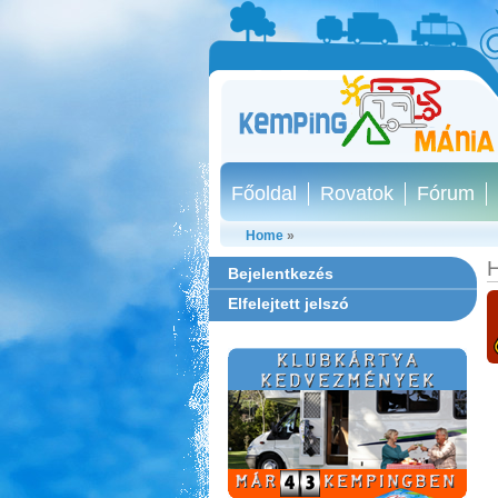
Főoldal
Rovatok
Fórum
Home
»
H
Bejelentkezés
Elfelejtett jelszó
Szentkút Kemping