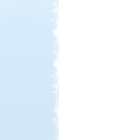
Kedvezmény: 10%
Neptun kikötő és kemping -
Tisza-tó
Kedvezmény: 20%
Strand-Holiday Balatonakali
Kedvezmény: 10%
Park Strand Kemping és
Túrafalu