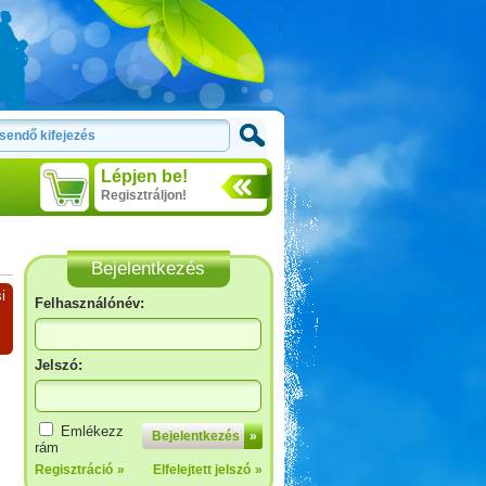
Lépjen be!
Regisztráljon!
Bejelentkezés
i
Felhasználónév:
Jelszó:
Emlékezz
Bejelentkezés
»
rám
Regisztráció
»
Elfelejtett jelszó
»