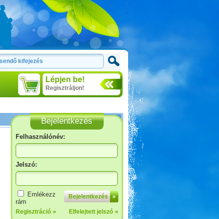
Lépjen be!
Regisztráljon!
Több »
Bejelentkezés
Felhasználónév:
Jelszó:
Toscana
Emlékezz
Bejelentkezés
»
rám
Tovább
»
Regisztráció
»
Elfelejtett jelszó
»