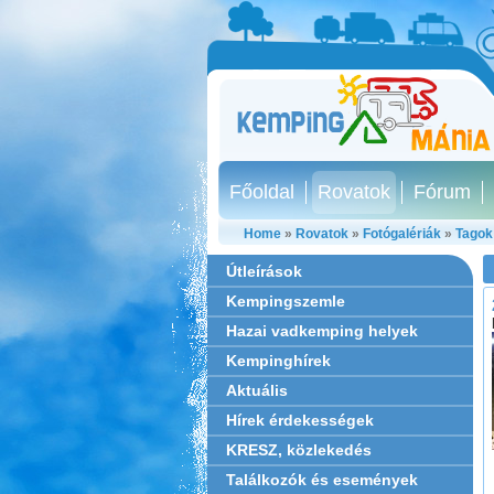
Főoldal
Rovatok
Fórum
Home
»
Rovatok
»
Fotógalériák
»
Tagok
Útleírások
Kempingszemle
Hazai vadkemping helyek
Kempinghírek
Aktuális
Hírek érdekességek
KRESZ, közlekedés
Találkozók és események