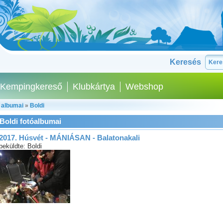
Keresés
Kempingkereső
Klubkártya
Webshop
 albumai
»
Boldi
Boldi fotóalbumai
2017. Húsvét - MÁNIÁSAN - Balatonakali
beküldte: Boldi