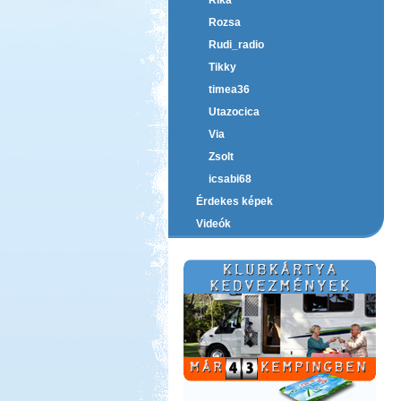
Rika
Rozsa
Rudi_radio
Tikky
timea36
Utazocica
Via
Zsolt
icsabi68
Érdekes képek
Videók