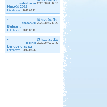
*
rakhisharmax
2026.08.04. 12:10
Ide már többször is ellátogattunk, és
Húsvét 2016
ennek több oka is van.
Létrehozva:
2016.03.12.
Görögország, Kréta,
Kissamos
*
10 hozzászólás
chanchal01
2026.08.02. 10:23
Bulgária
Létrehozva:
2013.06.11.
*
13 hozzászólás
sosohae
2026.08.02. 02:39
Lengyelország
Beküldte:
mia
Létrehozva:
2012.07.06.
A bő két hétre tervezett
nyaralásunkból pár napot sátorban
töltöttünk el
Francia körút
Beküldte:
Karollda
Lakóautóval Svájcon át