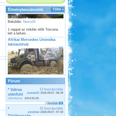
Élménybeszámolók
Több »
Beküldte:
Nemo25
1 nappal az indulás előtt Toscana
lett a befutó....
Afrikai Mercedes Unimóka
lakóautóval
Tovább
»
Beküldte:
Gagabi
Fórum
Életem legnagyobb autós kalandja
volt...
* Sátras
13 hozzászólás
Olaszországba, ausztriai
suman01
2026.08.07. 08:38
utánfutó
megállókkal
Létrehozva:
2014.05.29.
Tovább
»
*
15 hozzászólás
sosohae
2026.08.07. 07:38
Törökország