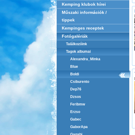
Kemping klubok hírei
Műszaki információk /
tippek
Kempinges receptek
Fotógalériák
Találkozóink
Tagok albumai
Alexandra_Minka
Blue
Boldi
Csiburento
Dep76
Dzsos
Feribmw
Erzso
Gabec
GaborApa
Gagabi