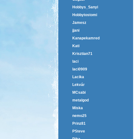
Hobbys_Sanyi
Hobbytostomi
Jamesz
jjani
Kanapekamred
Kati
Krisztian71
laci
laci0909
Lacika
Lekvár
MCsabi
metalgod
Miska
nemo25
Prinz81
PSteve