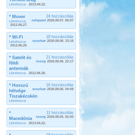
Létrehozva:
2013.04.22.
Beküldte:
* Mover
naroli74
24 hozzászólás
ruhipatel
2026.08.07. 06:07
Létrehozva:
ismét lakókocsival indultunk útnak...
2012.06.27.
Kempingezzünk kicsikkel.
* Wi-Fi
18 hozzászólás
sosohae
2026.08.06. 23:16
Létrehozva:
2012.06.26.
* Satelit és
21 hozzászólás
toong
2026.08.06. 22:17
földi
antennák
Kempingezni nem csak
Létrehozva:
2012.06.28.
kamaszkorban lehet, hanem
gyerekkel is, csak sokkal
sportosabb történet.
* Hosszú
16 hozzászólás
sosohae
2026.08.06. 04:08
hétvége
Pecázás Akaliban
Tiszakécskén
Létrehozva:
*
11 hozzászólás
toong
2026.08.05. 02:50
Macedónia
Létrehozva:
2013.04.22.
Beküldte:
GaborApa
18 hozzászólás