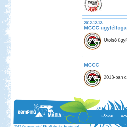
2012.12.12.
MCCC ügyfélfoga
Utolsó ügyf
MCCC
2013-ban c
Főoldal
Rov
2012 Kempingmotyó Kft. Minden jog fenntartva!