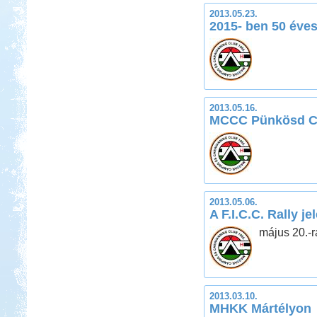
2013.05.23.
2015- ben 50 éve
2013.05.16.
MCCC Pünkösd C
2013.05.06.
A F.I.C.C. Rally je
május 20.-ra
2013.03.10.
MHKK Mártélyon