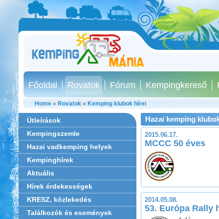
Főoldal
Rovatok
Fórum
Kempingkereső
Home
»
Rovatok
»
Kemping klubok hírei
Hazai kemping klubok
Útleírások
Kempingszemle
2015.06.17.
MCCC 50 éves
Hazai vadkemping helyek
Kempinghírek
Aktuális
Hírek érdekességek
KRESZ, közlekedés
2014.05.08.
53. Európa Rally h
Találkozók és események