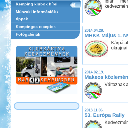
felár me
Kemping klubok hírei
kedvezmény
Műszaki információk /
tippek
Kempinges receptek
2014.04.28.
Fotógalériák
MHKK Május 1. Ny
Kárpáta
ukrajnai
2014.02.19.
Makeos közlemé
Változnak a 
2013.11.06.
53. Európa Rally
Kedvezmény