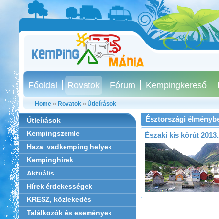
Főoldal
Rovatok
Fórum
Kempingkereső
Home
»
Rovatok
»
Útleírások
Észtországi élményb
Útleírások
Kempingszemle
Északi kis körút 2013
Hazai vadkemping helyek
Kempinghírek
Aktuális
Hírek érdekességek
KRESZ, közlekedés
Találkozók és események