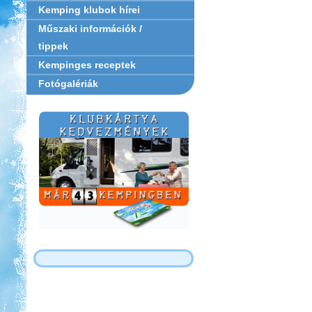
Kemping klubok hírei
Műszaki információk /
tippek
Kempinges receptek
Fotógalériák