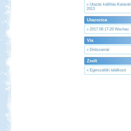
» Utazás kiállítás-Karavá
2013
Utazocica
» 2017.08.17-20 Wachau
Via
» Drótszamár
Zsolt
» Egerszalóki találkozó