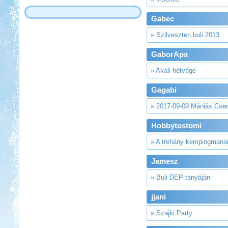
Gabec
» Szilveszteri buli 2013
GaborApa
» Akali hétvége
Gagabi
» 2017-09-09 Mániás Cse
Hobbytostomi
» A trehány kempingmania-
Jamesz
» Buli DEP tanyáján
jjani
» Szajki Party