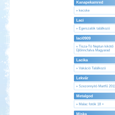
Kanapekamred
» kecske
Laci
» Egerszalók találkozó
laci0909
» Tisza-Tó Neptun kikötő
Újlőrincfalva Magyarad
Lacika
» Vakáció Találkozó
Lekvár
» Szezonnyitó Martfű 201
Metalgod
» Malac fotók 18 +
Miska