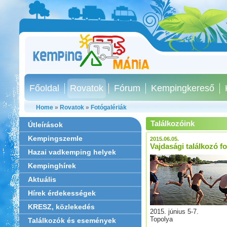
Főoldal
Rovatok
Fórum
Kempingkereső
Home
»
Rovatok
»
Fotógalériák
Találkozóink
Útleírások
Kempingszemle
2015.06.05.
Vajdasági találkozó fo
Hazai vadkemping helyek
Kempinghírek
Aktuális
Hírek érdekességek
KRESZ, közlekedés
2015. június 5-7.
Topolya
Találkozók és események