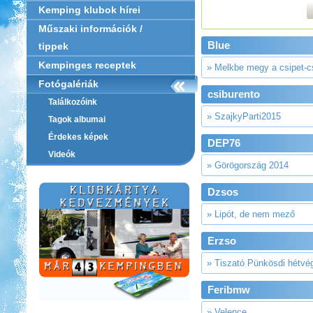
Kemping klubok hírei
Műszaki információk /
Blue
tippek
Kempinges receptek
» Melkbe megy a csipet-c
Fotógalériák
csiburento
Találkozóink
» SzajkyParti2015
Tagok albumai
Érdekes képek
DEP76
Videók
» Görögország 2014
Dzsos
» Lipót, de nem mező
Erzso
» Tiszató Pünkösdi hétvé
Feribmw
» Velence