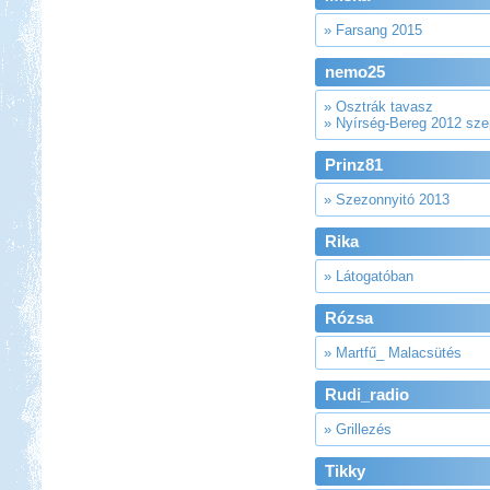
» Farsang 2015
nemo25
» Osztrák tavasz
» Nyírség-Bereg 2012 sz
Prinz81
» Szezonnyitó 2013
Rika
» Látogatóban
Rózsa
» Martfű_ Malacsütés
Rudi_radio
» Grillezés
Tikky