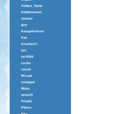
Hobbys_Sanyi
Hobbytostomi
Jamesz
jjani
Kanapekamred
Kati
Krisztian71
laci
laci0909
Lacika
Lekvár
MCsabi
metalgod
Miska
nemo25
Prinz81
PSteve