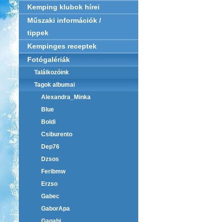
Kemping klubok hírei
Műszaki információk /
tippek
Kempinges receptek
Fotógalériák
Találkozóink
Tagok albumai
Alexandra_Minka
Blue
Boldi
Csiburento
Dep76
Dzsos
Feribmw
Erzso
Gabec
GaborApa
Gagabi