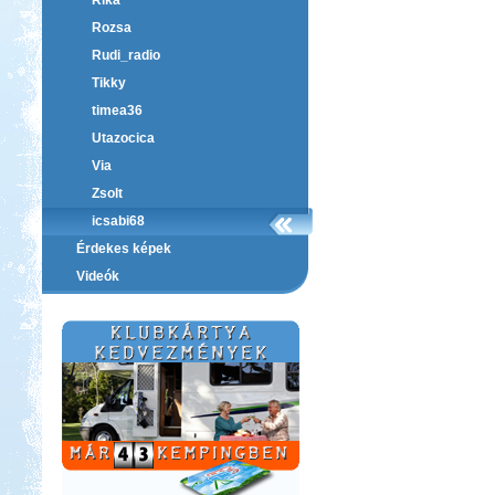
Rika
Rozsa
Rudi_radio
Tikky
timea36
Utazocica
Via
Zsolt
icsabi68
Érdekes képek
Videók