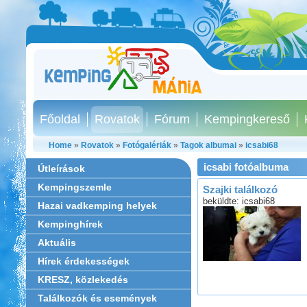
Főoldal
Rovatok
Fórum
Kempingkereső
Home
»
Rovatok
»
Fotógalériák
»
Tagok albumai
»
icsabi68
icsabi fotóalbuma
Útleírások
Kempingszemle
Szajki találkozó
beküldte: icsabi68
Hazai vadkemping helyek
Kempinghírek
Aktuális
Hírek érdekességek
KRESZ, közlekedés
Találkozók és események