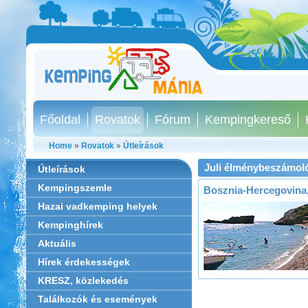
Főoldal
Rovatok
Fórum
Kempingkereső
Home
»
Rovatok
»
Útleírások
Juli élménybeszámol
Útleírások
Kempingszemle
Bosznia-Hercegovina,
Hazai vadkemping helyek
Kempinghírek
Aktuális
Hírek érdekességek
KRESZ, közlekedés
Találkozók és események