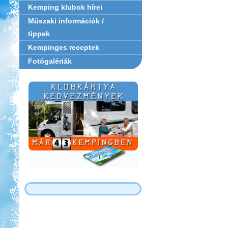
Kemping klubok hírei
Műszaki információk /
tippek
Kempinges receptek
Fotógalériák