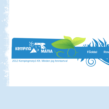
Beküldte:
Annamaria
2 hetet töltöttünk lakóautóval
Olaszországban
Pecázás Akaliban
Főoldal
Rov
2012 Kempingmotyó Kft. Minden jog fenntartva!
Beküldte:
GaborApa
Ide már többször is ellátogattunk, és
ennek több oka is van.
Lengyel körút