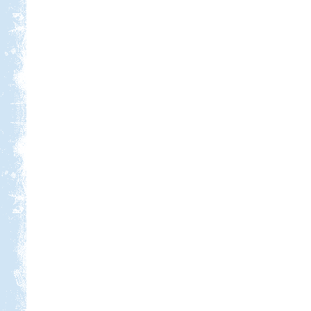
Beküldte:
PSteve
elég nomád ...
Görögország, Kréta,
Kissamos
Beküldte:
mia
A bő két hétre tervezett
nyaralásunkból pár napot sátorban
töltöttünk el
Erdélyi körutazás
Beküldte:
GaborApa
Ha egyszer már jártál ott, bármikor