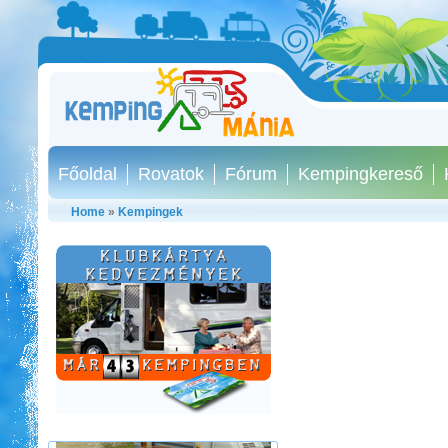
Főoldal
Rovatok
Fórum
Kempingkereső
Home
»
Kempingek
Pötréte vadkemping /
horgászat