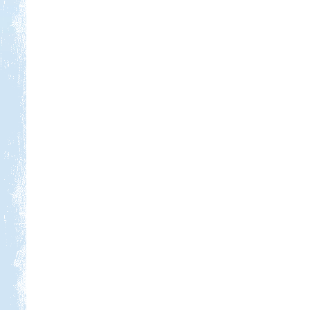
Beküldte:
PSteve
ismét Görögországban nyaraltunk...
Toscana. Nagyvárosok.
Beküldte:
Eva54
San Gimignano, Siena, Livorno,
Cecina, Pisa, Lucca, Firenze. stb.
Tiszapüspöki Tisza-part