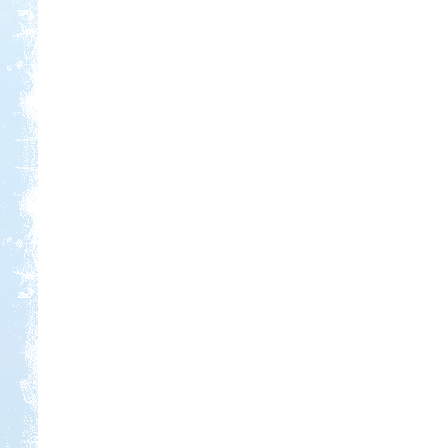
Beküldte:
laci
A Kund kastély belső udvara lett
alvó helyünk...
Kilenc hét lakóautóval
Norvégiában
Beküldte:
Okrauss
A bejárt területen szinte minden
nevezetességet meglátogattunk....
Görögország-Albánia-
Montenegró