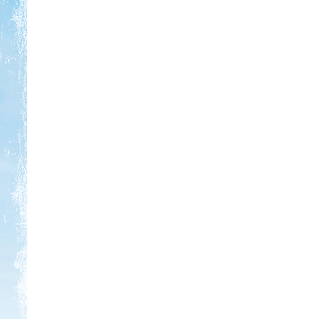
Beküldte:
Pegi
...horgászatra és vadkempingre...
Tisza-tavi vadkempingezés
Beküldte:
GaborApa
Régóta kíváncsi voltam már erre a
vidékre ...
Kempingezzünk kicsikkel.
Kempingezni nem csak
kamaszkorban lehet, hanem
gyerekkel is, csak sokkal
sportosabb történet.
Somogy ország