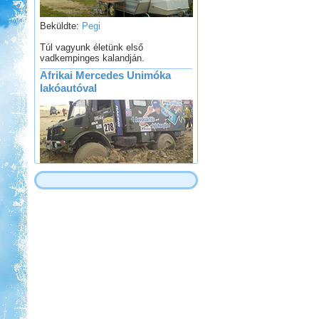
Beküldte:
Pegi
Túl vagyunk életünk első
vadkempinges kalandján.
Afrikai Mercedes Unimóka
lakóautóval
Beküldte:
Gagabi
Életem legnagyobb autós kalandja
volt...
Zalaszentgrót - Kavicsbánya
tó