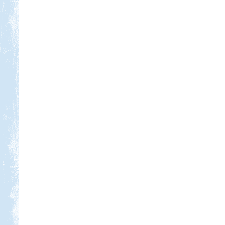
elmész újra.
Nyaralás Splitben
Beküldte:
PSteve
Rengeteg látnivaló van...
Luxemburg
Beküldte:
Wobi
Jó 30 évet kellet várnunk, hogy újból
eljussunk ide.
Lago Maggiore 2012. július