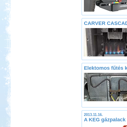
CARVER CASCAD
Elektomos fűtés k
2013.11.16.
A KEG gázpalack