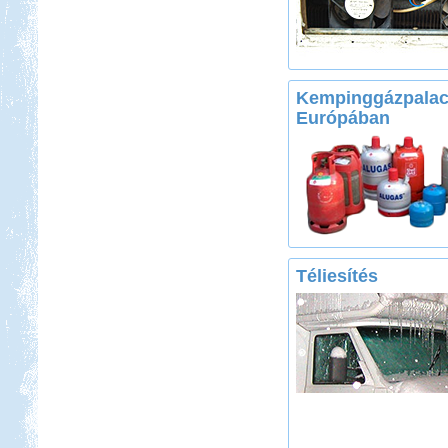
Kempinggázpalack
Európában
Téliesítés