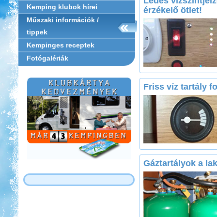
Ledes vízszintjel
Kemping klubok hírei
érzékelő ötlet!
Műszaki információk /
tippek
Kempinges receptek
Fotógalériák
Friss víz tartály f
Gáztartályok a l