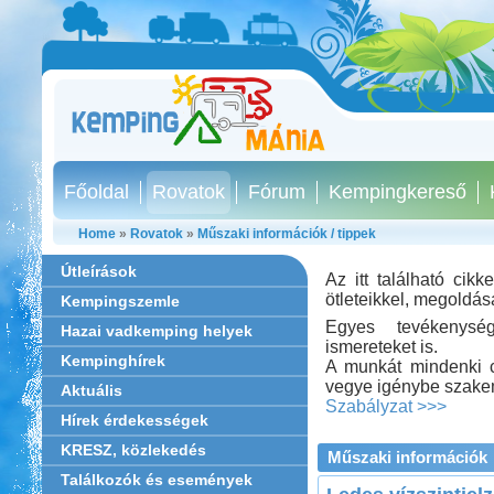
Főoldal
Rovatok
Fórum
Kempingkereső
Home
»
Rovatok
»
Műszaki információk / tippek
Útleírások
Az itt található cik
ötleteikkel, megoldás
Kempingszemle
Egyes tevékenysé
Hazai vadkemping helyek
ismereteket is.
Kempinghírek
A munkát mindenki c
vegye igénybe szakem
Aktuális
Szabályzat >>>
Hírek érdekességek
KRESZ, közlekedés
Műszaki információk
Találkozók és események