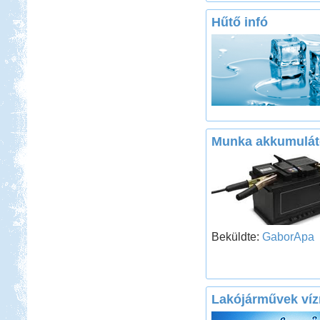
Hűtő infó
Munka akkumulát
Beküldte:
GaborApa
Lakójárművek víz