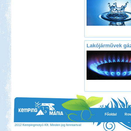
Lakójárművek gá
Főoldal
Rov
2012 Kempingmotyó Kft. Minden jog fenntartva!