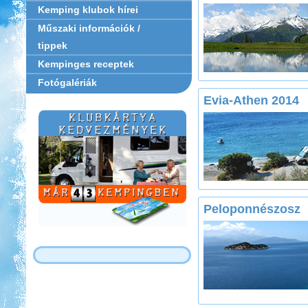
Kemping klubok hírei
Műszaki információk /
tippek
Kempinges receptek
Fotógalériák
Evia-Athen 2014
Peloponnészosz