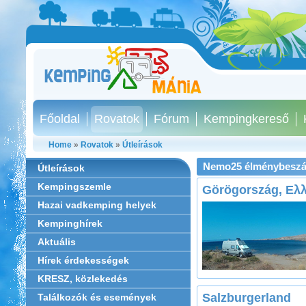
Főoldal
Rovatok
Fórum
Kempingkereső
Home
»
Rovatok
»
Útleírások
Nemo25 élménybeszá
Útleírások
Kempingszemle
Görögország, Ελ
Hazai vadkemping helyek
Kempinghírek
Aktuális
Hírek érdekességek
KRESZ, közlekedés
Salzburgerland
Találkozók és események