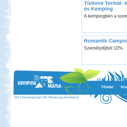
Túrkeve Termál- 
és Kemping
A kempingben a szem
Romantik Campi
Személydíjból 10%
Főoldal
Rov
2012 Kempingmotyó Kft. Minden jog fenntartva!