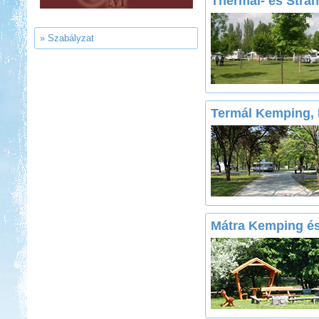
Thermál- és Stra
» Szabályzat
Kedvezmény: 15%
Aqua Land
Termál Kemping,
Kedvezmény: 10%
Sárkány Wellness és
Gyógyfürdő Kemping
Mátra Kemping és
Kedvezmény: 10%
Park Strand Kemping és
Túrafalu