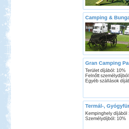
Camping & Bung
Gran Camping Panz
Terület díjából: 10%
Felnőtt személydíjbó
Egyéb szállások díjá
Termál-, Gyógyfü
Kempinghely díjából 
Személydíjból: 10%