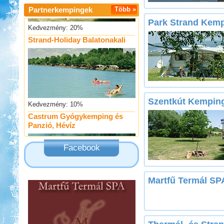
Partnerkempingek
Több »
Kedvezmény: 20%
Park Strand Kemp
Strand-Holiday Balatonakali
Kedvezmény: 10%
Szentkút Kempin
Castrum Gyógykemping és
Panzió, Hévíz
Facebook
Kedvezmény: 20%
Martfű Termál S
Ipolykapu Kemping