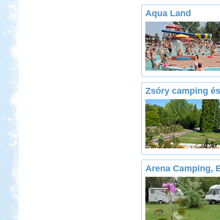
Aqua Land
Kedvezmény: 20%
Thermál- és Strandfürdő
Kemping, Kiskőrös
Zsóry camping é
Kedvezmény: 10-15%
Neptun kikötő és kemping -
Tisza-tó
Arena Camping, 