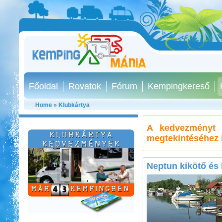
Főoldal
Rovatok
Fórum
Kempingkereső
Home
»
Klubkártya
A kedvezményt 
megtekintéséhez 
Neptun kikötő és 
Szentkút Kemping