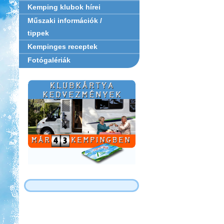
Kemping klubok hírei
Műszaki információk /
tippek
Kempinges receptek
Fotógalériák