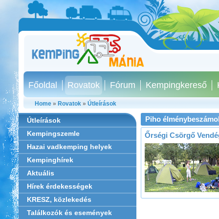
Főoldal
Rovatok
Fórum
Kempingkereső
Home
»
Rovatok
»
Útleírások
Piho élménybeszámol
Útleírások
Kempingszemle
Őrségi Csörgő Vendé
Hazai vadkemping helyek
Kempinghírek
Aktuális
Hírek érdekességek
KRESZ, közlekedés
Találkozók és események