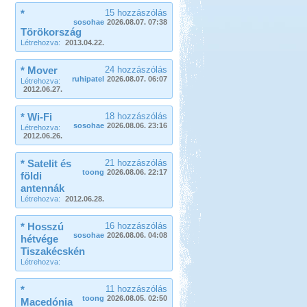
*
15 hozzászólás
sosohae
2026.08.07. 07:38
Törökország
Létrehozva:
2013.04.22.
* Mover
24 hozzászólás
ruhipatel
2026.08.07. 06:07
Létrehozva:
2012.06.27.
* Wi-Fi
18 hozzászólás
sosohae
2026.08.06. 23:16
Létrehozva:
2012.06.26.
* Satelit és
21 hozzászólás
toong
2026.08.06. 22:17
földi
antennák
Létrehozva:
2012.06.28.
* Hosszú
16 hozzászólás
sosohae
2026.08.06. 04:08
hétvége
Tiszakécskén
Létrehozva:
*
11 hozzászólás
toong
2026.08.05. 02:50
Macedónia