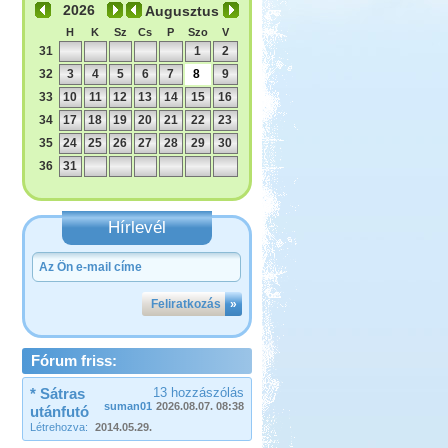
Augusztus
H
K
Sz
Cs
P
Szo
V
31
1
2
32
3
4
5
6
7
8
9
33
10
11
12
13
14
15
16
34
17
18
19
20
21
22
23
35
24
25
26
27
28
29
30
36
31
Hírlevél
Feliratkozás
»
Fórum friss:
* Sátras
13 hozzászólás
suman01
2026.08.07. 08:38
utánfutó
Létrehozva:
2014.05.29.