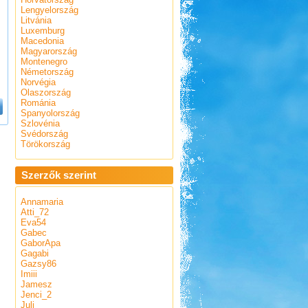
Lengyelország
Litvánia
Luxemburg
Macedonia
Magyarország
Montenegro
Németország
Norvégia
Olaszország
Románia
Spanyolország
Szlovénia
Svédország
Törökország
Szerzők szerint
Annamaria
Atti_72
Eva54
Gabec
GaborApa
Gagabi
Gazsy86
Imiii
Jamesz
Jenci_2
Juli