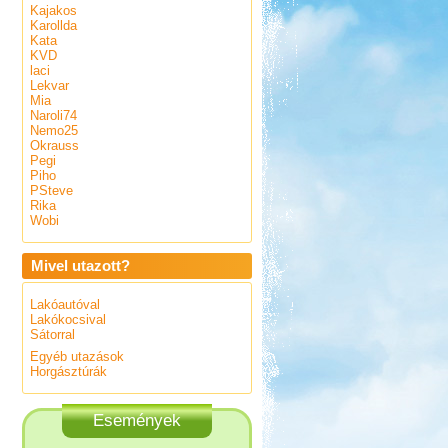
Kajakos
Karollda
Kata
KVD
laci
Lekvar
Mia
Naroli74
Nemo25
Okrauss
Pegi
Piho
PSteve
Rika
Wobi
Mivel utazott?
Lakóautóval
Lakókocsival
Sátorral
Egyéb utazások
Horgásztúrák
Események