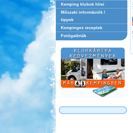
Kemping klubok hírei
Műszaki információk /
tippek
Kempinges receptek
Fotógalériák