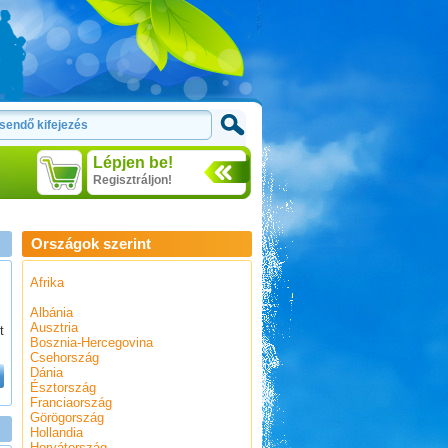
Lépjen be!
Regisztráljon!
Országok szerint
Afrika
Albánia
Ausztria
t
Bosznia-Hercegovina
Csehország
Dánia
Észtország
Franciaország
Görögország
Hollandia
Horvátország