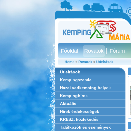
Főoldal
Rovatok
Fórum
Home
»
Rovatok
»
Útleírások
Útleírások
Kempingszemle
Hazai vadkemping helyek
Kempinghírek
Aktuális
Hírek érdekességek
KRESZ, közlekedés
Találkozók és események