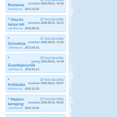
*
sosohae
2026.08.01. 16:04
Románia
Létrehozva:
2012.12.20.
* Utazós
15 hozzászólás
sosohae
2026.08.01. 15:31
tanya tali
Létrehozva:
2016.06.16.
*
15 hozzászólás
sosohae
2026.08.01. 13:52
Szlovénia
Létrehozva:
2013.04.22.
*
29 hozzászólás
toong
2026.08.01. 10:49
Áramfejlesztők
Létrehozva:
2013.01.13.
*
16 hozzászólás
sosohae
2026.08.01. 09:57
Hollandia
Létrehozva:
2012.12.20.
* Neptun
20 hozzászólás
sosohae
2026.08.01. 09:52
kemping
Létrehozva:
2012.10.04.