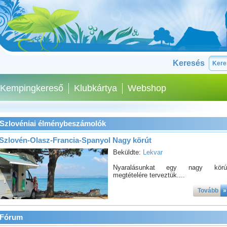
Keresés
Kempingkereső
Klubkártya
Webshop
Szlovéniai élménybeszámolók
Szlovén-Olasz-Francia-Spanyol Nagy körút
Beküldte:
Lekvar
Nyaralásunkat egy nagy körú
megtételére terveztük....
Tovább
»
Fórum