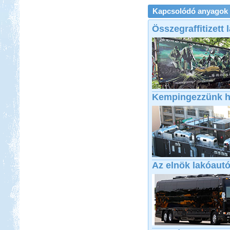
Kapcsolódó anyagok
Összegraffitizett 
Kempingezzünk h
Az elnök lakóautó