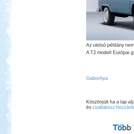
Az utolsó példány nem
A T2 modell Európai g
GaborApa
Köszönjük ha a lap al
és
csatlakozz hozzánk