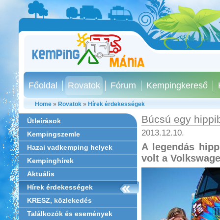
Főoldal
Rovatok
Fórum
Kempingkereső
Home
»
Rovatok
»
Hírek érdekességek
Búcsú egy hippi
Útleírások
2013.12.10.
Kempingszemle
A legendás hipp
Hazai vadkemping helyek
volt a Volkswage
Kempinghírek
Aktuális
Hírek érdekességek
KRESZ, közlekedés
Találkozók és események