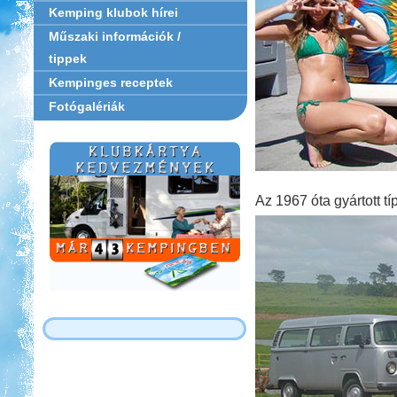
Kemping klubok hírei
Műszaki információk /
tippek
Kempinges receptek
Fotógalériák
Az 1967 óta gyártott tí