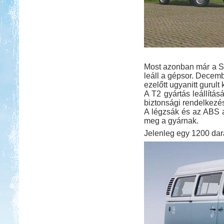
Most azonban már a S
leáll a gépsor. Decemb
ezelőtt ugyanitt gurult 
A T2 gyártás leállítá
biztonsági rendelkezé
A légzsák és az ABS a
meg a gyárnak.
Jelenleg egy 1200 dara