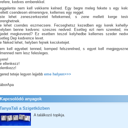
erefere, kedves emberekkel.
eggelente nem kell vekkerre kelned. Egy begre meleg fekete s egy kek
ellett csendesen elmerengve, kellemes egy reggel.
ste lehet zeneszerkezetet feltekerned, s zene mellett kerge test
erenghetnek.
e lehet csendes eszmecsere. Fecseghetsz kezedben egy kerek kehellye
elyben benne kedvenc szeszes nedved. Esetleg ezt nem szereted, me
ejedet megkevered? Ez esetben teszel kelyhedbe kellemes szeder nedve
setleg Dep kedvence levet.
e Neked lehet, helyben fejnek kecsketejet.
em kell egyebet tenned, kemped felszerelned, s egyet kell megjegyezne
lmenned nem lesz felesleges.
yere!
e ellenkezz!
elentkezz!
gered teteje legyen lejjebb
eme helyen>>>
áborApa
Kapcsolódó anyagok
TanyaTali a Szigetközben
A találkozó topikja.