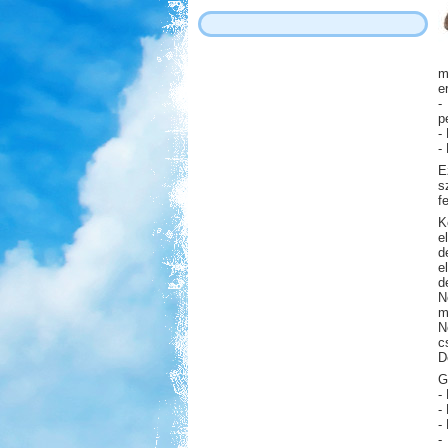
m
e
-
p
-
-
E
s
f
K
e
d
e
d
N
m
N
c
D
G
-
-
-
-