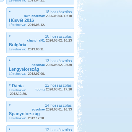
Létrehozva:
2013.04.22.
*
18 hozzászólás
rakhisharmax
2026.08.04. 12:10
Húsvét 2016
Létrehozva:
2016.03.12.
*
10 hozzászólás
chanchal01
2026.08.02. 10:23
Bulgária
Létrehozva:
2013.06.11.
*
13 hozzászólás
sosohae
2026.08.02. 02:39
Lengyelország
Létrehozva:
2012.07.06.
* Dánia
12 hozzászólás
toong
2026.08.01. 17:18
Létrehozva:
2012.12.20.
*
14 hozzászólás
sosohae
2026.08.01. 16:33
Spanyolország
Létrehozva:
2012.12.20.
*
12 hozzászólás