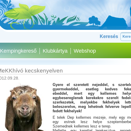
Keresés
Kempingkereső
Klubkártya
Webshop
eKKhívó kecskenyelven
012.09.28.
Gyere el szeretett nejeddel, s szertel
gyermekeddel, esetleg kedves feke
ebeddel, mert egy kellemes hely
egybesereglenek kerekekre szerelt fedel
szerkezetek, melyekbe fekhelyek lett
beleszerelve, meg lehetnek felverve lepell
fedett fekhelyek!
E telek Dep kellemes mezeje, mely egy m
egy estnek lesz helye szeptemberbe
Szemednek kellemes lesz e terep.
Mellette, egy kerettel lerekesztve, renget