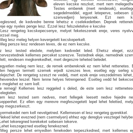
eleven kecske reszket, mert nem melegedhe
Testes emberek (mert rendesek), esetleg
segedelmeddel, egyet leteperve, sebesen (
szenvedjen) lenyesnek. Ezt nem ke
eglesned, de kedvedre benne lehetsz e cselekedetben. Depnek rettenet
reje egy nyeles penge lesz. Ezzel lesz felszeletelve e kecske
 Lesz rengeteg kecskepecsenye, melyet feketeszenek ereje, veres nyelvv
erzsel meg.
 Meg lesz meleg helyen kevergetett kecskeperkelt.
 Meg persze lesz rendesen leves, de ez nem kecske.
z lesz tested eledele, melyben kedvedet leled. Ehetsz eleget, ezz
zervezetednek kellemes perceket szerezve. Testednek eleje, nemednek szer
elett, rendesen megkerekedhet, mert degeszre teheted beledet.
egyetlen meleg nem lesz, de remek embereknek ez nem lehet rettenetes. 
llen hegyen termett szemek erjedt szeszes leve, esetleg egy serleg s
elejezhet. De rengeteg szeszt ne vedelj, mert ezek ereje veszedelmes lehet,
lheveredve leszel. Nem lenne helyes fetrengened. Esetleg vedd fel bekecse
e meglehet ez sem kell.
e remegj! Kellemes lesz reggeled s deled, de este sem lesz rettenetes
elegtelen.
em lesz tested sem nedves, mert fellegek leesett nedve fejedre n
seppenhet. Ez ellen egy merevre megfeszegetett lepel lehet feletted, mely
ep megszerkeszt.
yermekedet nem kell nevelgetned. Kellemesen el lesz rengeteg gyerekkel.
 Neked lehet evezned (nem csermelyen) ehhez egy dereglye vesztegel helybe
 Lehet tekeregned kerekeket sebesen tekerve.
 Lehet keszegezned esetleg fenekezned.
 Meg persze lehet ernyedten fenekeden terpeszkedned, mert kellemes e