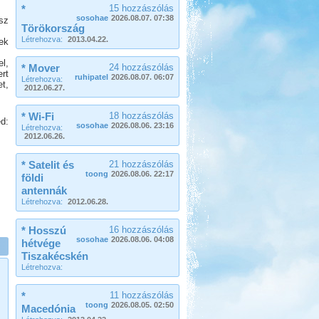
*
15 hozzászólás
sosohae
2026.08.07. 07:38
sz
Törökország
Létrehozva:
2013.04.22.
ek
l,
* Mover
24 hozzászólás
rt
ruhipatel
2026.08.07. 06:07
Létrehozva:
t,
2012.06.27.
* Wi-Fi
18 hozzászólás
d:
sosohae
2026.08.06. 23:16
Létrehozva:
2012.06.26.
* Satelit és
21 hozzászólás
toong
2026.08.06. 22:17
földi
antennák
Létrehozva:
2012.06.28.
* Hosszú
16 hozzászólás
sosohae
2026.08.06. 04:08
hétvége
Tiszakécskén
Létrehozva:
*
11 hozzászólás
toong
2026.08.05. 02:50
Macedónia