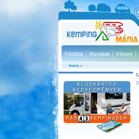
Főoldal
Rovatok
Fórum
Home
»
M
2