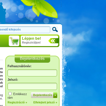
Lépjen be!
Regisztráljon!
Bejelentkezés
Felhasználónév:
en
te
en
es
Jelszó:
ek
el
Emlékezz
eg
Bejelentkezés
»
rám
n.
Regisztráció
»
Elfelejtett jelszó
»
eg