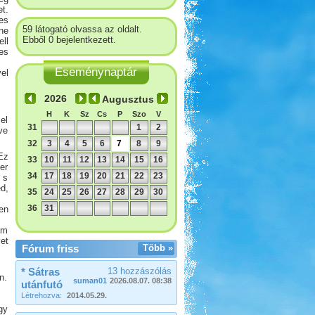
t.
es
59 látogató olvassa az oldalt.
ne
Ebből 0 bejelentkezett.
ll
es
Eseménynaptár
el
Augusztus
H
K
Sz
Cs
P
Szo
V
el
31
1
2
ve
32
3
4
5
6
7
8
9
Ez
33
10
11
12
13
14
15
16
er
34
17
18
19
20
21
22
23
 s
d,
35
24
25
26
27
28
29
30
36
31
en
em
et
Fórum friss
Több »
* Sátras
13 hozzászólás
n.
suman01
2026.08.07. 08:38
utánfutó
Létrehozva:
2014.05.29.
gy