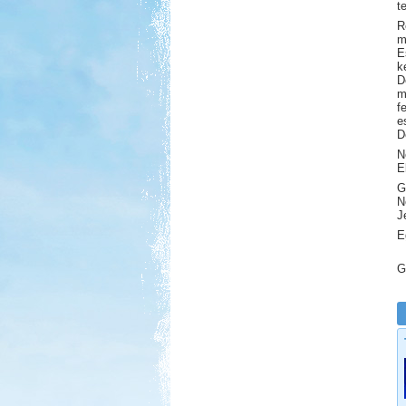
t
R
m
E
k
D
m
f
e
D
N
E
G
N
J
E
G