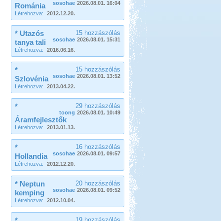
sosohae
2026.08.01. 16:04
Románia
Létrehozva:
2012.12.20.
* Utazós
15 hozzászólás
sosohae
2026.08.01. 15:31
tanya tali
Létrehozva:
2016.06.16.
*
15 hozzászólás
sosohae
2026.08.01. 13:52
Szlovénia
Létrehozva:
2013.04.22.
*
29 hozzászólás
toong
2026.08.01. 10:49
Áramfejlesztők
Létrehozva:
2013.01.13.
*
16 hozzászólás
sosohae
2026.08.01. 09:57
Hollandia
Létrehozva:
2012.12.20.
* Neptun
20 hozzászólás
sosohae
2026.08.01. 09:52
kemping
Létrehozva:
2012.10.04.
*
19 hozzászólás