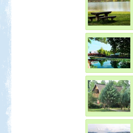
Kedvezmény: 20%
Castrum Gyógykemping és
Panzió, Hévíz
Kedvezmény: 20%
Neptun kikötő és kemping -
Tisza-tó
Kedvezmény: 20%
Thermál- és Strandfürdő
Kemping, Kiskőrös