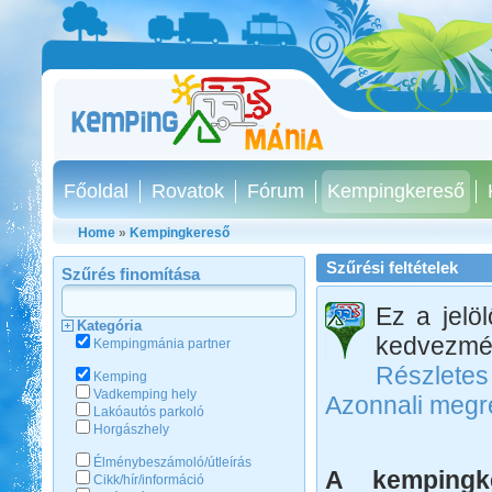
Főoldal
Rovatok
Fórum
Kempingkereső
Home
»
Kempingkereső
Szűrési feltételek
Szűrés finomítása
Ez a jelö
Kategória
kedvezmén
Kempingmánia partner
Részletes
Kemping
Vadkemping hely
Azonnali megr
Lakóautós parkoló
Horgászhely
Élménybeszámoló/útleírás
A kempingke
Cikk/hír/információ