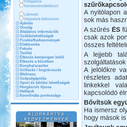
Fotógaléria
szűrőkapcsol
Rendezvény/találkozó
A nyitólapon 
Látnivaló
sok más haszno
Gázpalack töltés/csere
Ajánlás
Ország
A szűrés
ÉS
fü
Általános információk
csak azok pon
Szálláslehetőségek
Fizetés/Kedvezmények
összes feltétel
Elektronika
Fekvés
Terület
A lejjebb tal
Étkezés kempingen belül
szolgáltatások
Étkezés a közelben
Konyha/szaniter
A jelölőkre va
Grillezés / bográcsozás
Wellness
részletes ada
Szépségápolás
Sport és bérlési lehetőségek
linkekkel va
Horgászvíz típusa
Halfajok
kapcsolódó él
Koordináta pontossága
Bővítsük együ
Ha ismersz oly
hogy mások is