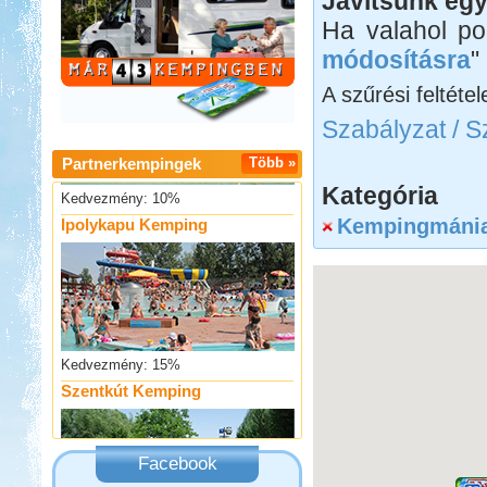
Javítsunk egy
Strand-Holiday Balatonakali
Ha valahol po
módosításra
"
A szűrési feltétel
Szabályzat / S
Partnerkempingek
Több »
Kedvezmény: 10%
Ipolykapu Kemping
Kategória
Kempingmánia
Kedvezmény: 15%
Szentkút Kemping
Facebook