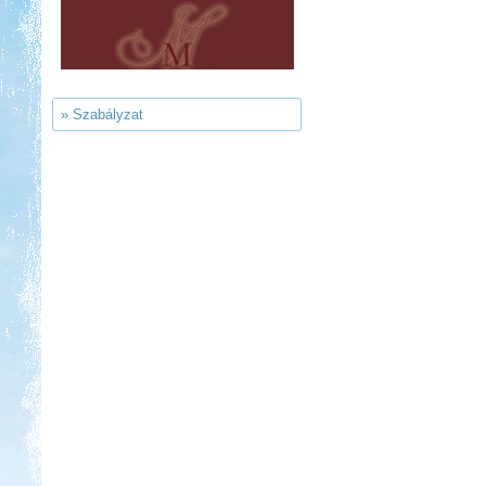
Ipolykapu Kemping
» Szabályzat
Kedvezmény: 15%
Thermál- és Strandfürdő
Kemping, Kiskőrös
Kedvezmény: 10-15%
Castrum Gyógykemping és
Panzió, Hévíz