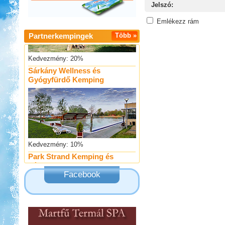
Jelszó:
Emlékezz rám
Partnerkempingek
Több »
Kedvezmény: 20%
Sárkány Wellness és
Gyógyfürdő Kemping
Kedvezmény: 10%
Park Strand Kemping és
Túrafalu
Facebook
Kedvezmény: 20%