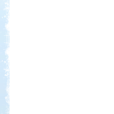
Kedvezmény: 20%
Strand-Holiday Balatonakali
Kedvezmény: 10%
Aqua Land
Kedvezmény: 10%
Neptun kikötő és kemping -
Tisza-tó