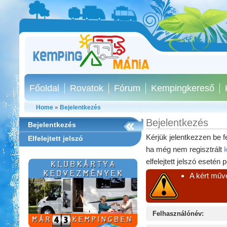
Főoldal
Rovatok
Fórum
Kempingkereső
Home
»
Bejelentkezés
Bejelentkezés
Bejelentkezés
Kérjük jelentkezzen be f
Elfelejtett jelszó
ha még nem regisztrált
elfelejtett jelszó esetén 
A kért műve
Felhasználónév:
Szentkút Kemping