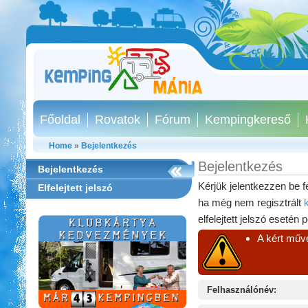
Főoldal
Rovatok
Fórum
Kempingkereső
Home
»
Bejelentkezés
Bejelentkezés
Bejelentkezés
Kérjük jelentkezzen be f
Elfelejtett jelszó
ha még nem regisztrált
elfelejtett jelszó esetén 
A kért műve
Felhasználónév:
Thermál- és Strandfürdő
Kemping, Kiskőrös