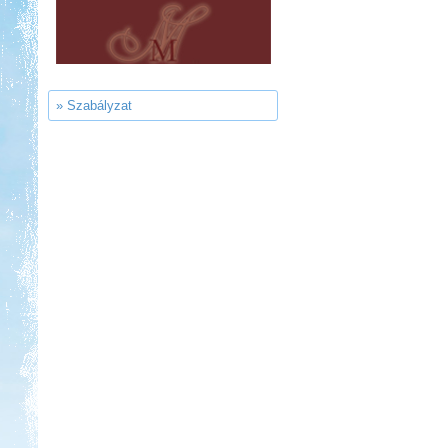
Ipolykapu Kemping
» Szabályzat
Kedvezmény: 15%
Park Strand Kemping és
Túrafalu
Kedvezmény: 20%
Aqua Land