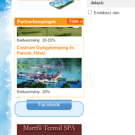
Jelszó:
Emlékezz rám
Partnerkempingek
Több »
Kedvezmény: 10-15%
Castrum Gyógykemping és
Panzió, Hévíz
Kedvezmény: 20%
Szentkút Kemping
Facebook
Kedvezmény: 20%