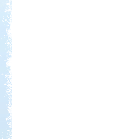
Kedvezmény: 10%
Sárkány Wellness és
Gyógyfürdő Kemping
Kedvezmény: 10%
Strand-Holiday Balatonakali
Kedvezmény: 10%
Neptun kikötő és kemping -
Tisza-tó