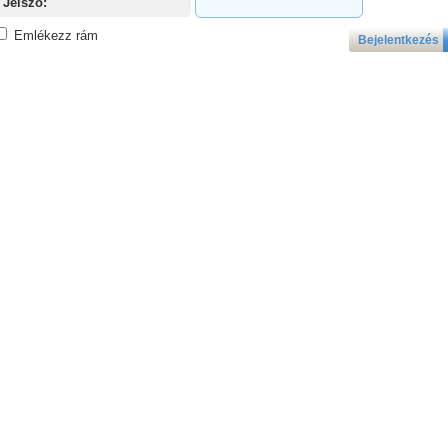
Jelszó:
Emlékezz rám
Bejelentkezés