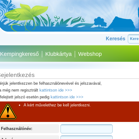
Keresés
Kempingkereső
Klubkártya
Webshop
ejelentkezés
érjük jelentkezzen be felhasználónevével és jelszavával,
a még nem regisztrált
kattintson ide >>>
lfelejtett jelszó esetén pedig
kattintson ide >>>
A kért művelethez be kell jelentkezni.
Felhasználónév: