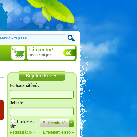
Lépjen be!
Regisztráljon!
Bejelentkezés
Felhasználónév:
Jelszó:
Emlékezz
Bejelentkezés
»
rám
Regisztráció
»
Elfelejtett jelszó
»