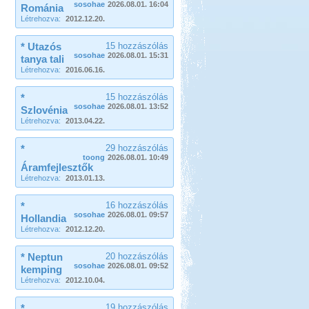
sosohae
2026.08.01. 16:04
Románia
Létrehozva:
2012.12.20.
* Utazós
15 hozzászólás
sosohae
2026.08.01. 15:31
tanya tali
Létrehozva:
2016.06.16.
*
15 hozzászólás
sosohae
2026.08.01. 13:52
Szlovénia
Létrehozva:
2013.04.22.
*
29 hozzászólás
toong
2026.08.01. 10:49
Áramfejlesztők
Létrehozva:
2013.01.13.
*
16 hozzászólás
sosohae
2026.08.01. 09:57
Hollandia
Létrehozva:
2012.12.20.
* Neptun
20 hozzászólás
sosohae
2026.08.01. 09:52
kemping
Létrehozva:
2012.10.04.
*
19 hozzászólás