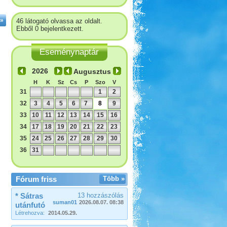
»
46 látogató olvassa az oldalt.
Ebből 0 bejelentkezett.
Eseménynaptár
Augusztus
H
K
Sz
Cs
P
Szo
V
31
1
2
32
3
4
5
6
7
8
9
33
10
11
12
13
14
15
16
34
17
18
19
20
21
22
23
35
24
25
26
27
28
29
30
36
31
Fórum friss
Több »
* Sátras
13 hozzászólás
suman01
2026.08.07. 08:38
utánfutó
Létrehozva:
2014.05.29.