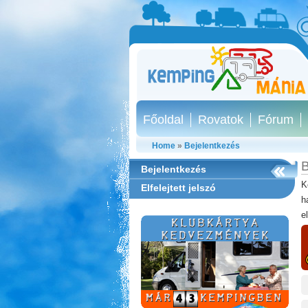
Főoldal
Rovatok
Fórum
Home
»
Bejelentkezés
B
Bejelentkezés
K
Elfelejtett jelszó
h
e
Thermál- és Strandfürdő
Kemping, Kiskőrös