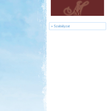
Gyógyfürdő Kemping
» Szabályzat
Kedvezmény: 10%
Park Strand Kemping és
Túrafalu
Kedvezmény: 20%
Neptun kikötő és kemping -
Tisza-tó