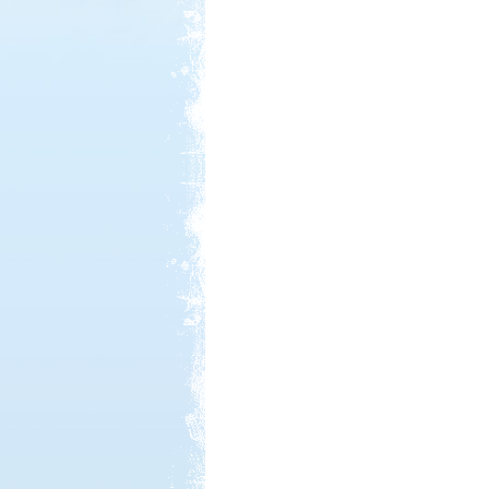
Kedvezmény: 20%
Szentkút Kemping
Kedvezmény: 20%
Strand-Holiday Balatonakali
Kedvezmény: 10%
Castrum Gyógykemping és
Panzió, Hévíz