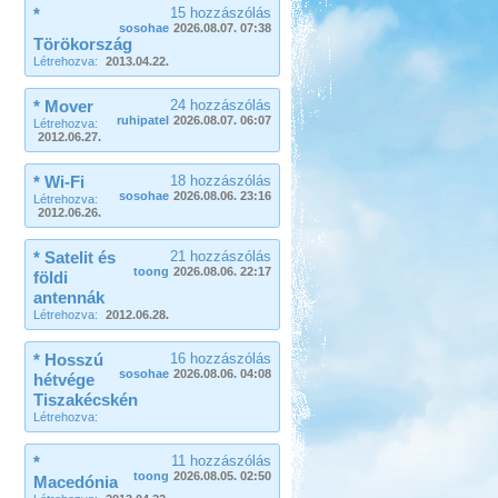
*
15 hozzászólás
sosohae
2026.08.07. 07:38
Törökország
Létrehozva:
2013.04.22.
* Mover
24 hozzászólás
ruhipatel
2026.08.07. 06:07
Létrehozva:
2012.06.27.
* Wi-Fi
18 hozzászólás
sosohae
2026.08.06. 23:16
Létrehozva:
2012.06.26.
* Satelit és
21 hozzászólás
toong
2026.08.06. 22:17
földi
antennák
Létrehozva:
2012.06.28.
* Hosszú
16 hozzászólás
sosohae
2026.08.06. 04:08
hétvége
Tiszakécskén
Létrehozva:
*
11 hozzászólás
toong
2026.08.05. 02:50
Macedónia