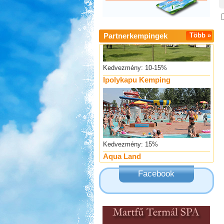
Partnerkempingek
Több »
Kedvezmény: 10-15%
Ipolykapu Kemping
Kedvezmény: 15%
Aqua Land
Facebook
Kedvezmény: 10%
Sárkány Wellness és