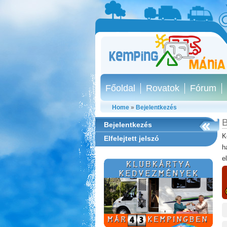
Főoldal
Rovatok
Fórum
Home
»
Bejelentkezés
B
Bejelentkezés
K
Elfelejtett jelszó
h
e
Aqua Land