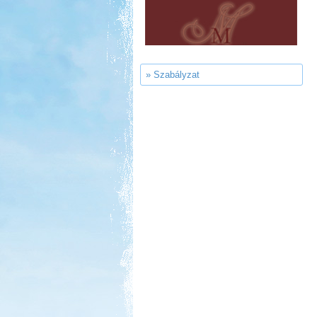
Szentkút Kemping
» Szabályzat
Kedvezmény: 20%
Castrum Gyógykemping és
Panzió, Hévíz
Kedvezmény: 20%
Park Strand Kemping és
Túrafalu