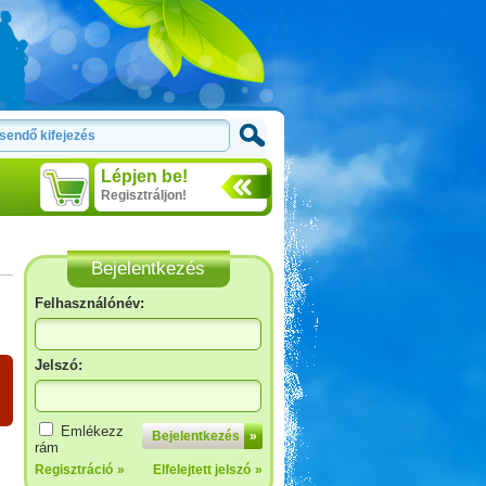
Lépjen be!
Regisztráljon!
Bejelentkezés
Felhasználónév:
Jelszó:
Emlékezz
Bejelentkezés
»
rám
Regisztráció
»
Elfelejtett jelszó
»