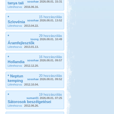
sosohae
2026.08.01. 15:31
tanya tali
Létrehozva:
2016.06.16.
*
15 hozzászólás
sosohae
2026.08.01. 13:52
Szlovénia
Létrehozva:
2013.04.22.
*
29 hozzászólás
toong
2026.08.01. 10:49
Áramfejlesztők
Létrehozva:
2013.01.13.
*
16 hozzászólás
sosohae
2026.08.01. 09:57
Hollandia
Létrehozva:
2012.12.20.
* Neptun
20 hozzászólás
sosohae
2026.08.01. 09:52
kemping
Létrehozva:
2012.10.04.
*
19 hozzászólás
suman01
2026.08.01. 07:25
Sátorosok beszélgetései
Létrehozva:
2012.06.26.