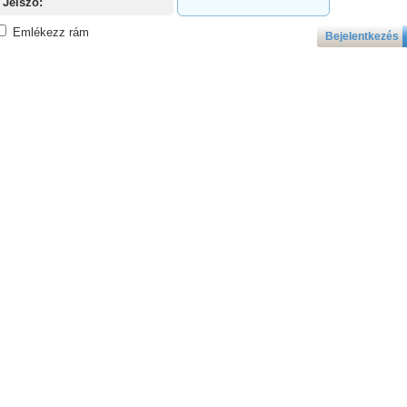
Jelszó:
Emlékezz rám
Bejelentkezés