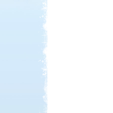
Kedvezmény: 20%
Neptun kikötő és kemping -
Tisza-tó
Kedvezmény: 20%
Strand-Holiday Balatonakali
Kedvezmény: 10%
Ipolykapu Kemping