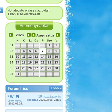
»
43 látogató olvassa az oldalt.
Ebből 0 bejelentkezett.
Eseménynaptár
Augusztus
H
K
Sz
Cs
P
Szo
V
31
1
2
32
3
4
5
6
7
8
9
33
10
11
12
13
14
15
16
34
17
18
19
20
21
22
23
35
24
25
26
27
28
29
30
36
31
Fórum friss
Több »
* Wi-Fi
18 hozzászólás
sosohae
2026.08.06. 23:16
Létrehozva:
2012.06.26.