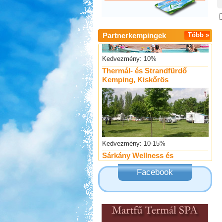
Partnerkempingek
Több »
Kedvezmény: 10%
Thermál- és Strandfürdő
Kemping, Kiskőrös
Kedvezmény: 10-15%
Sárkány Wellness és
Gyógyfürdő Kemping
Facebook
Kedvezmény: 10%