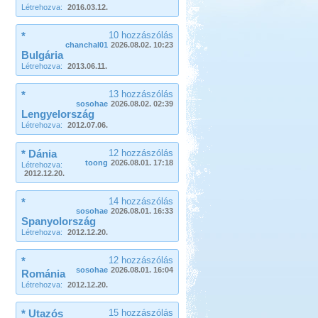
Létrehozva:
2016.03.12.
*
10 hozzászólás
chanchal01
2026.08.02. 10:23
Bulgária
Létrehozva:
2013.06.11.
*
13 hozzászólás
sosohae
2026.08.02. 02:39
Lengyelország
Létrehozva:
2012.07.06.
* Dánia
12 hozzászólás
toong
2026.08.01. 17:18
Létrehozva:
2012.12.20.
*
14 hozzászólás
sosohae
2026.08.01. 16:33
Spanyolország
Létrehozva:
2012.12.20.
*
12 hozzászólás
sosohae
2026.08.01. 16:04
Románia
Létrehozva:
2012.12.20.
* Utazós
15 hozzászólás