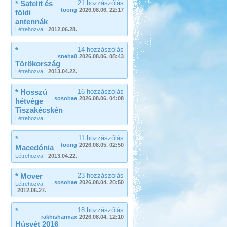
* Satelit és
21 hozzászólás
toong
2026.08.06. 22:17
földi
antennák
Létrehozva:
2012.06.28.
*
14 hozzászólás
sneha0
2026.08.06. 08:43
Törökország
Létrehozva:
2013.04.22.
* Hosszú
16 hozzászólás
sosohae
2026.08.06. 04:08
hétvége
Tiszakécskén
Létrehozva:
*
11 hozzászólás
toong
2026.08.05. 02:50
Macedónia
Létrehozva:
2013.04.22.
* Mover
23 hozzászólás
sosohae
2026.08.04. 20:50
Létrehozva:
2012.06.27.
*
18 hozzászólás
rakhisharmax
2026.08.04. 12:10
Húsvét 2016