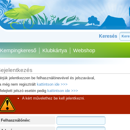
Keresés
Kempingkereső
Klubkártya
Webshop
ejelentkezés
érjük jelentkezzen be felhasználónevével és jelszavával,
a még nem regisztrált
kattintson ide >>>
lfelejtett jelszó esetén pedig
kattintson ide >>>
A kért művelethez be kell jelentkezni.
Felhasználónév: