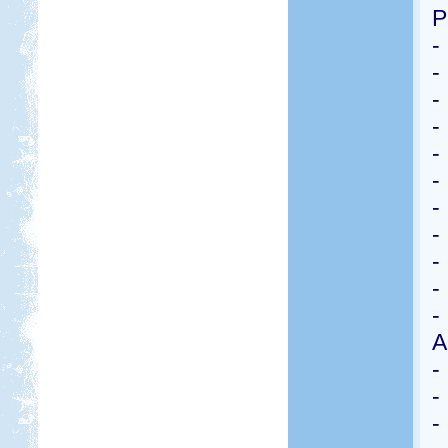
P
-
-
-
-
-
-
-
-
-
-
-
A
-
-
-