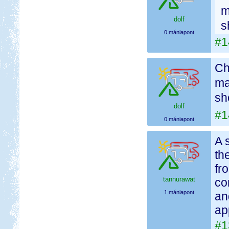
m
dolf
s
0 mániapont
#1
Ch
ma
sh
dolf
#1
0 mániapont
A 
th
fr
tannurawat
co
1 mániapont
an
ap
#1