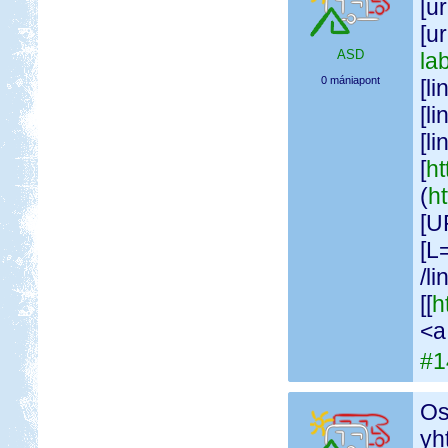
[ur
[u
ASD
la
0 mániapont
[li
[li
[l
[
ht
(
h
[U
[L
/li
[[
h
<a
#1
Os
yh