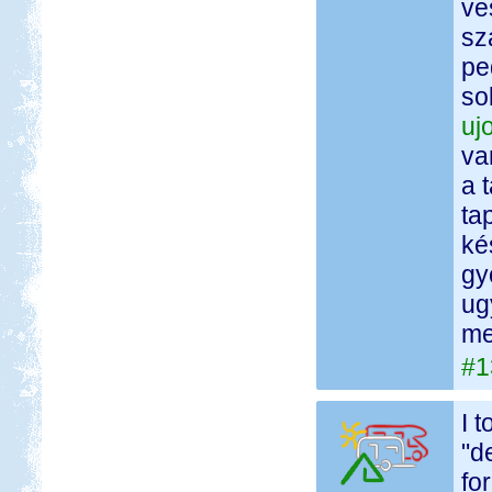
ve
sz
pe
so
uj
va
a 
ta
ké
gy
ug
me
#1
I t
"d
fo