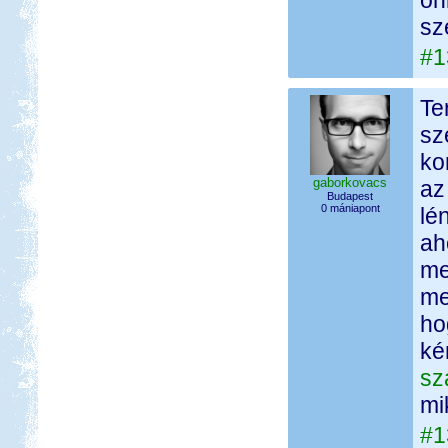
on
sz
#1
Te
sz
ko
gaborkovacs
az
Budapest
0 mániapont
lé
ah
me
me
ho
ké
sz
mi
#1