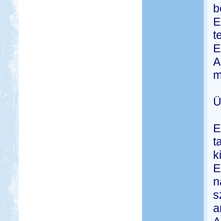
b
E
t
E
A
m
Ü
E
t
k
E
n
s
a