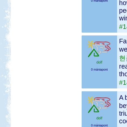
0 mániapont
ho
pe
win
#1
Fa
we
현
dolf
re
0 mániapont
th
#1
A 
be
tr
dolf
co
0 mániapont