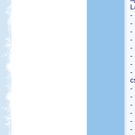
L
-
-
-
-
-
-
-
-
c
-
-
-
-
-
-