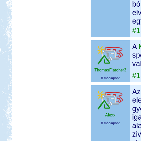
bó
el
eg
#1
A
sp
va
ThomasFlatcher3
#1
0 mániapont
Az
el
gy
Alexx
ig
0 mániapont
al
zi