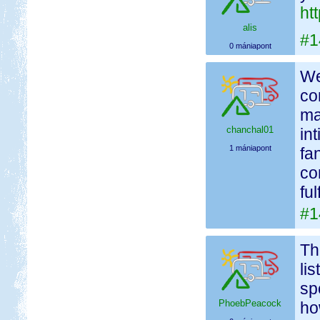
ht
alis
#1
0 mániapont
We
co
ma
chanchal01
in
1 mániapont
fa
co
ful
#1
Th
li
sp
PhoebPeacock
ho