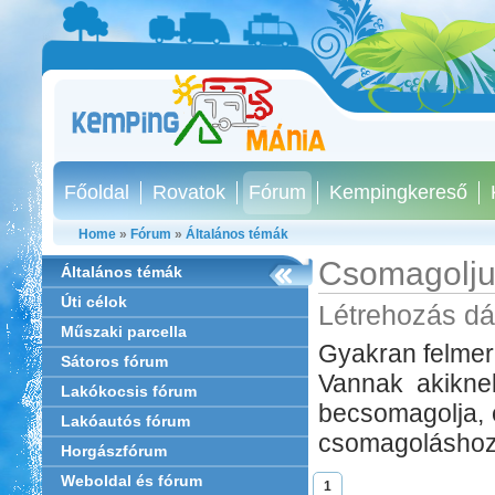
Főoldal
Rovatok
Fórum
Kempingkereső
Home
»
Fórum
»
Általános témák
Csomagolju
Általános témák
Úti célok
Létrehozás dá
Műszaki parcella
Gyakran felmer
Sátoros fórum
Vannak akiknek
Lakókocsis fórum
becsomagolja, é
Lakóautós fórum
csomagoláshoz
Horgászfórum
Weboldal és fórum
1