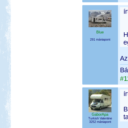
í
Blue
H
291 mániapont
e
Az
Bá
#1
í
B
GaborApa
t
Turkish Valentine
3252 mániapont