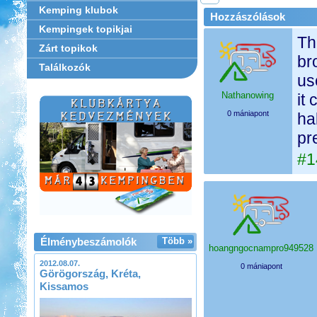
Kemping klubok
Hozzászólások
Kempingek topikjai
Th
Zárt topikok
br
Találkozók
us
Nathanowing
it
0 mániapont
ha
pr
#1
Élménybeszámolók
Több »
hoangngocnampro949528
2012.08.07.
0 mániapont
Görögország, Kréta,
Kissamos