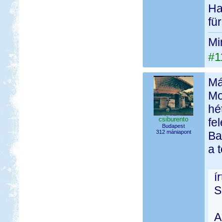
Ha
fü
Mi
#1
Má
Mo
hé
csiburento
fe
Budapest
312 mániapont
Ba
a 
í
S
A