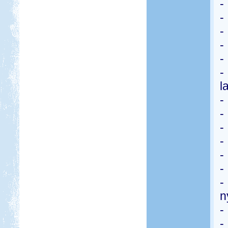
-
-
-
-
-
-
l
-
-
-
-
-
-
-
n
-
-