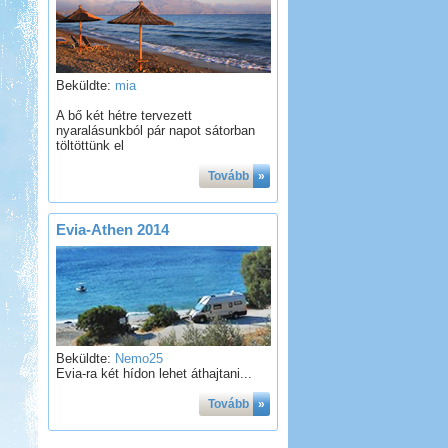
Beküldte:
mia
A bő két hétre tervezett
nyaralásunkból pár napot sátorban
töltöttünk el
Tovább
»
Evia-Athen 2014
Beküldte:
Nemo25
Evia-ra két hídon lehet áthajtani...
Tovább
»