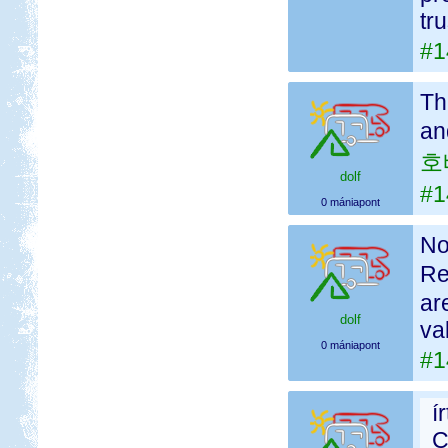
tr
#1
Th
an
호
dolf
#1
0 mániapont
No
Re
ar
dolf
va
0 mániapont
#1
í
C