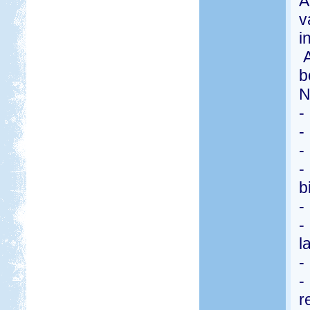
A
v
i
A
b
N
-
-
-
-
b
-
-
l
-
-
r