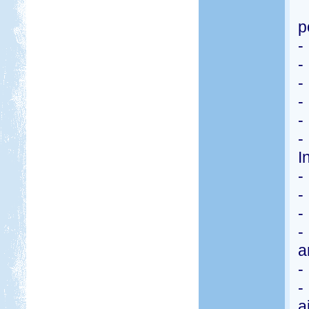
k
p
-
-
-
-
-
-
I
-
-
-
-
a
-
-
a