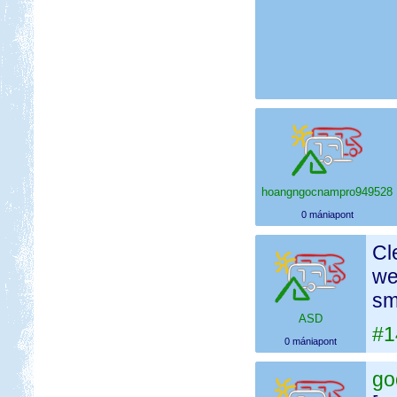
hoangngocnampro949528
0 mániapont
Cl
we
sm
ASD
#1
0 mániapont
go