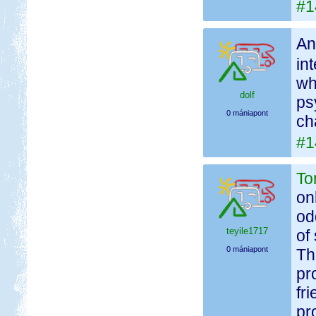
#1
An
in
wh
dolf
ps
0 mániapont
ch
#1
To
on
od
teyile1717
of
0 mániapont
Th
pr
fr
pr