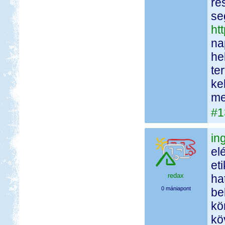
ré
se
ht
na
he
te
ke
me
#1
in
el
et
redax
ha
0 mániapont
be
kö
kö