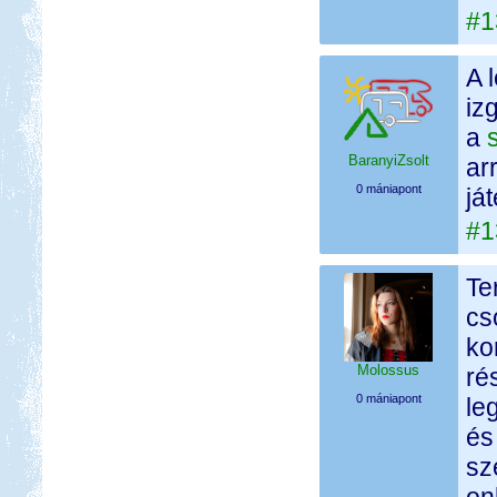
#1
A 
iz
a
BaranyiZsolt
ar
0 mániapont
já
#1
Te
cs
ko
Molossus
ré
0 mániapont
le
és
sz