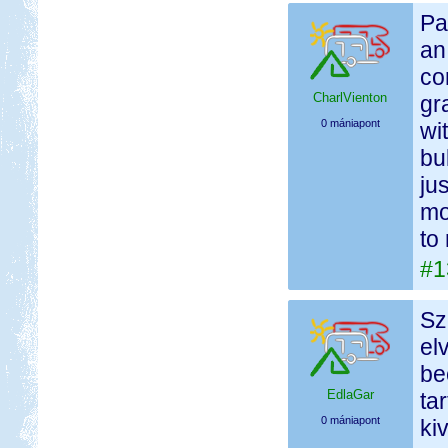
Pa
an
co
CharlVienton
gr
0 mániapont
wi
bu
ju
mo
to
#1
Sz
el
be
EdlaGar
ta
0 mániapont
ki