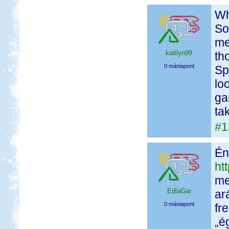
Wh
So
me
kaitlyn99
th
0 mániapont
Sp
lo
g
ta
#1
Én
ht
me
EdlaGar
ar
0 mániapont
fr
„é