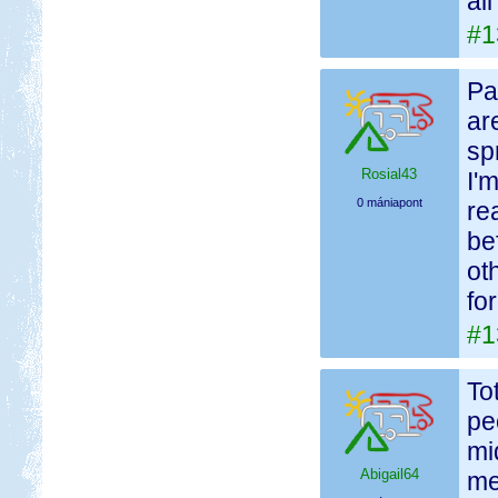
al
#1
Pa
ar
sp
Rosial43
I'
0 mániapont
re
be
ot
fo
#1
To
pe
mi
Abigail64
me