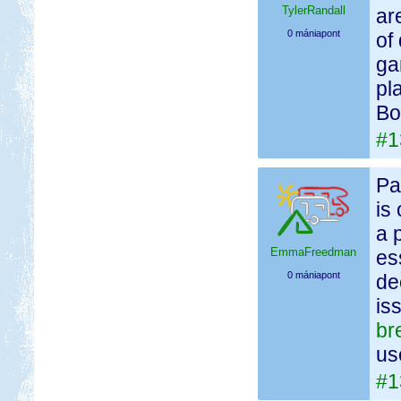
TylerRandall
ar
0 mániapont
of
ga
pl
Bo
#1
Pa
is
a 
EmmaFreedman
es
0 mániapont
de
is
br
us
#1