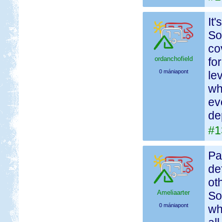
It
So
co
ordanchofield
fo
0 mániapont
le
wh
ev
de
#1
Pa
de
ot
Ameliaarter
So
0 mániapont
wh