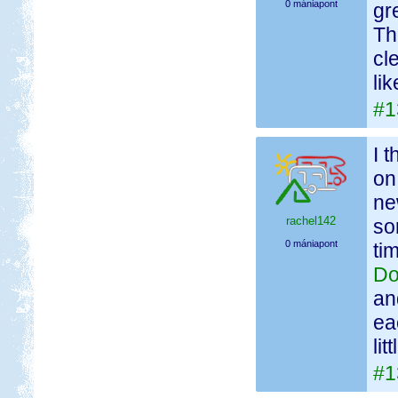
0 mániapont
gr
Th
cl
li
#1
I 
on
ne
rachel142
so
0 mániapont
ti
Do
an
ea
lit
#1