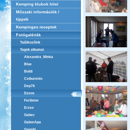
Kemping klubok hírei
Műszaki információk /
tippek
Kempinges receptek
Fotógalériák
Találkozóink
Tagok albumai
Alexandra_Minka
Blue
Boldi
Csiburento
Dep76
Dzsos
Feribmw
Erzso
Gabec
GaborApa
Gagabi