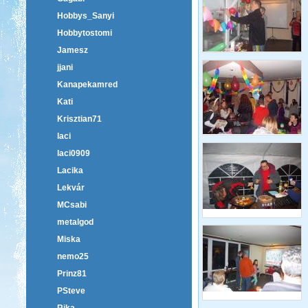
Hobbys_Sanyi
Hobbytostomi
Jamesz
jjani
Kanapekamred
Kati
Krisztian71
laci
laci0909
Lacika
Lekvár
MCsabi
metalgod
Miska
nemo25
Prinz81
PSteve