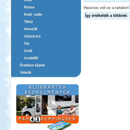
Rika
Rozsa
Hasznos volt ez a tartalom?
Rudi_radio
Így értékelték a többiek:
Tikky
timea36
Utazocica
Via
Zsolt
icsabi68
Érdekes képek
Videók