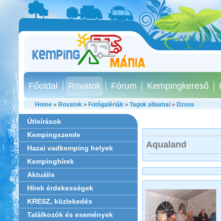
Főoldal
Rovatok
Fórum
Kempingkereső
Home
»
Rovatok
»
Fotógalériák
»
Tagok albumai
»
Dzsos
Útleírások
Kempingszemle
Aqualand
Hazai vadkemping helyek
Kempinghírek
Aktuális
Hírek érdekességek
KRESZ, közlekedés
Találkozók és események