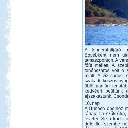
A tengeralattjáró 
Egyébként nem uta
támaszponton. A vend
főút mellett. A sze
tehénszaros volt a s
miatt. A víz sünös, 
szakadt, koszos nyugá
öböl partján legaláb
kedvéért beültünk 
éjszakáztunk. Csönde
10. nap
A Bunech öbölhöz mur
ráhajolt a szűk útra,
levelei. Se a kocsi 
defekttel szembe né