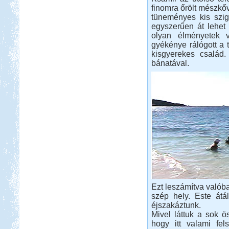
finomra őrölt mészkőv
tüneményes kis szig
egyszerűen át lehet 
olyan élményetek 
gyékénye rálógott a t
kisgyerekes család
bánatával.
Ezt leszámítva valób
szép hely. Este átál
éjszakáztunk.
Mivel láttuk a sok ös
hogy itt valami fel