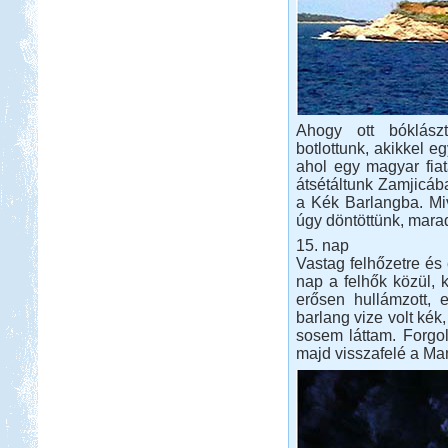
Ahogy ott bóklász
botlottunk, akikkel eg
ahol egy magyar fiat
átsétáltunk Zamjicáb
a Kék Barlangba. Miv
úgy döntöttünk, mara
15. nap
Vastag felhőzetre és 
nap a felhők közül, k
erősen hullámzott, e
barlang vize volt kék
sosem láttam. Forgoló
majd visszafelé a Mam