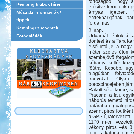
forróságból, hogy 
Kemping klubok hírei
erősítve fürödtünk eg
árnyas ligetben, 
Műszaki információk /
emlékparkjának par
tippek
forgalmas.
Kempinges receptek
2. nap.
Udvarnál léptük át 
Fotógalériák
döntést és a Tara kan
első intő jel a nagy 
méter széles úton kel
szembejövő forgalom
kőbánya kellős közep
főútra. Később, úg
alagútban folytató
irányokat. Olyan
borospincéjében járná
Rakott kőfal körbe, sz
Pracanál a falu egyi
háborús temető hirde
határában gyalogösv
szerint piros főútként
a GPS újratervezett.
1170 m-en vezetett,
vékony piros –és 3 
fölött, a katonai eml