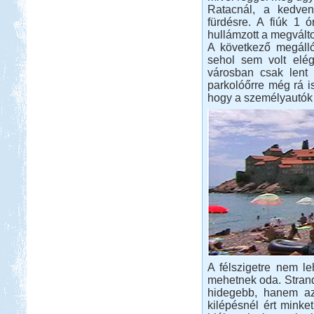
Ratacnál, a kedvenc
fürdésre. A fiúk 1 ó
hullámzott a megváltoz
A következő megállón
sehol sem volt elég
városban csak lent 
parkolóőrre még rá is
hogy a személyautók 
A félszigetre nem le
mehetnek oda. Strando
hidegebb, hanem az
kilépésnél ért minke