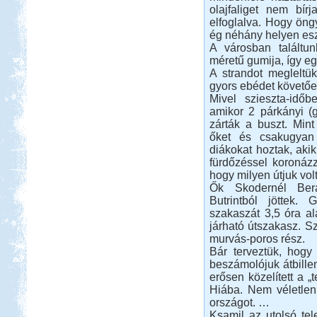
olajfaliget nem bírj
elfoglalva. Hogy öngy
ég néhány helyen eszm
A városban találtun
méretű gumija, így e
A strandot megleltük
gyors ebédet követően
Mivel szieszta-időb
amikor 2 párkányi (g
zárták a buszt. Min
őket és csakugyan 
diákokat hoztak, aki
fürdőzéssel koronázz
hogy milyen útjuk vol
Ők Skodernél Berat
Butrintból jöttek.
szakaszát 3,5 óra ala
járható útszakasz. Sz
murvás-poros rész.
Bár terveztük, hogy
beszámolójuk átbillen
erősen közelített a „
Hiába. Nem véletlen,
országot. …
Ksamil az utolsó tel