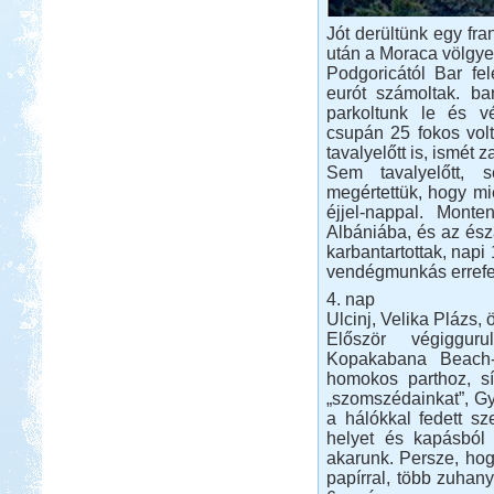
Jót derültünk egy fra
után a Moraca völgye
Podgoricától Bar fe
eurót számoltak. bar
parkoltunk le és v
csupán 25 fokos volt
tavalyelőtt is, ismét 
Sem tavalyelőtt, 
megértettük, hogy mi
éjjel-nappal. Monte
Albániába, és az ész
karbantartottak, napi
vendégmunkás errefe
4. nap
Ulcinj, Velika Plázs,
Először végigguru
Kopakabana Beach-e
homokos parthoz, sí
„szomszédainkat”, Gyö
a hálókkal fedett sz
helyet és kapásból 
akarunk. Persze, hog
papírral, több zuhany