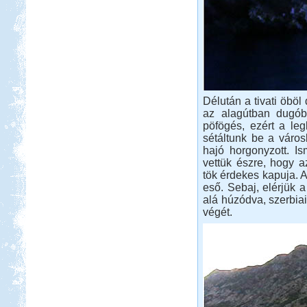
Délután a tivati öböl 
az alagútban dugób
pöfögés, ezért a leg
sétáltunk be a váro
hajó horgonyzott. Is
vettük észre, hogy 
tök érdekes kapuja. 
eső. Sebaj, elérjük a
alá húzódva, szerbia
végét.