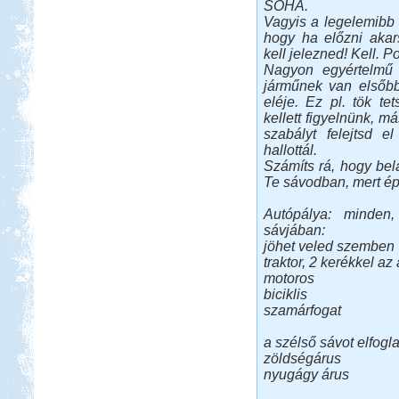
SOHA.
Vagyis a legelemibb 
hogy ha előzni akars
kell jelezned! Kell. Po
Nagyon egyértelmű 
járműnek van elsőbb
eléje. Ez pl. tök t
kellett figyelnünk, m
szabályt felejtsd e
hallottál.
Számíts rá, hogy be
Te sávodban, mert épp
Autópálya: minden,
sávjában:
jöhet veled szemben
traktor, 2 kerékkel az
motoros
biciklis
szamárfogat
a szélső sávot elfogla
zöldségárus
nyugágy árus