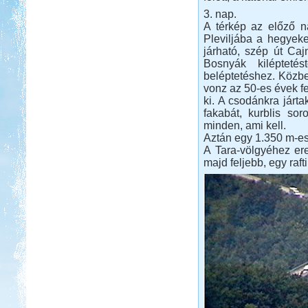
3. nap.
A térkép az előző n
Pleviljába a hegyeke
járható, szép út Caj
Bosnyák kilépteté
beléptetéshez. Közben
vonz az 50-es évek fe
ki. A csodánkra járta
fakabát, kurblis so
minden, ami kell.
Aztán egy 1.350 m-es
A Tara-völgyéhez ere
majd feljebb, egy raf