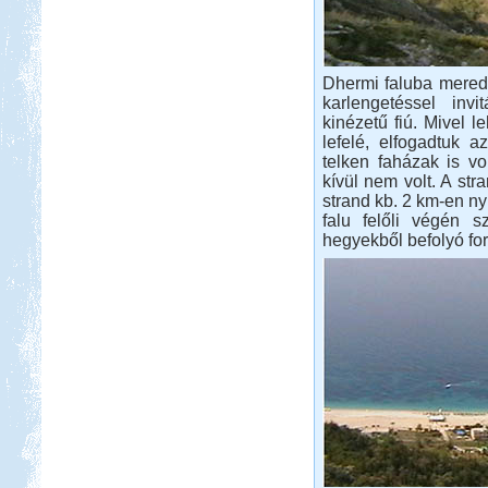
Dhermi faluba merede
karlengetéssel inv
kinézetű fiú. Mivel l
lefelé, elfogadtuk az
telken faházak is vo
kívül nem volt. A stra
strand kb. 2 km-en nyú
falu felőli végén 
hegyekből befolyó for