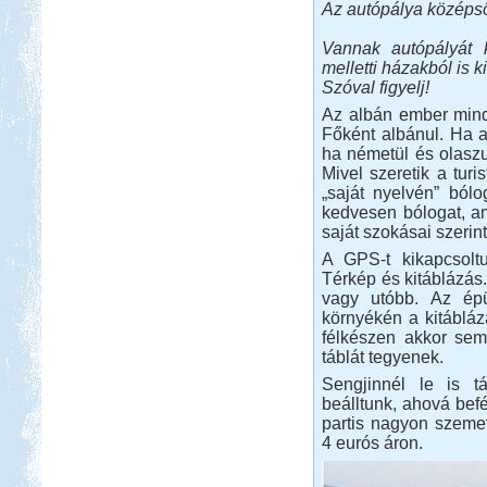
Az autópálya középs
Vannak autópályát k
melletti házakból is k
Szóval figyelj!
Az albán ember minde
Főként albánul. Ha an
ha németül és olaszul,
Mivel szeretik a turi
„saját nyelvén” ból
kedvesen bólogat, am
saját szokásai szerin
A GPS-t kikapcsoltuk
Térkép és kitáblázás.
vagy utóbb. Az épü
környékén a kitábláz
félkészen akkor sem
táblát tegyenek.
Sengjinnél le is t
beálltunk, ahová befér
partis nagyon szemete
4 eurós áron.