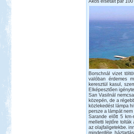
Ákos elsétált pár 100
Borschnál vizet töltö
valóban érdemes me
keresztül kasul, sze
Elképesztően igényte
San Vasilnál nemcsak
közepén, de a régebb
közlekedést lámpa hiv
persze a lámpát nem l
Sarande előtt 5 km-r
melletti lejtőre toltá
az olajfaligetekbe. i
mindenféle háztartá