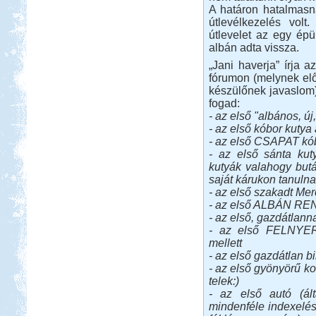
A határon hatalmasn
útlevélkezelés volt
útlevelet az egy épü
albán adta vissza.
„Jani haverja” írja 
fórumon (melynek el
készülőnek javaslom)
fogad:
- az első "albános, új
- az első kóbor kutya 
- az első CSAPAT kó
- az első sánta kut
kutyák valahogy butá
saját kárukon tanulna
- az első szakadt Me
- az első ALBÁN R
- az első, gazdátlann
- az első FELNYER
mellett
- az első gazdátlan b
- az első gyönyörű ko
telek:)
- az első autó (ál
mindenféle indexelés 