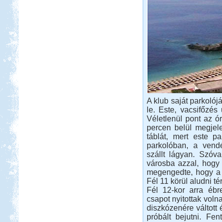
A klub saját parkolój
le. Este, vacsifőzés 
Véletlenül pont az ór
percen belül megjele
táblát, mert este pa
parkolóban, a vendé
szállt lágyan. Szóv
városba azzal, hogy
megengedte, hogy a 
Fél 11 körül aludni té
Fél 12-kor arra ébr
csapot nyitottak voln
diszkózenére váltot
próbált bejutni. Fent