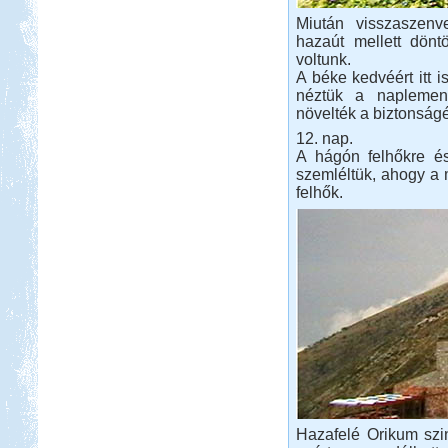
Miután visszaszenv
hazaút mellett dönt
voltunk.
A béke kedvéért itt 
néztük a naplement
növelték a biztonságé
12. nap.
A hágón felhőkre é
szemléltük, ahogy a 
felhők.
Hazafelé Orikum szint