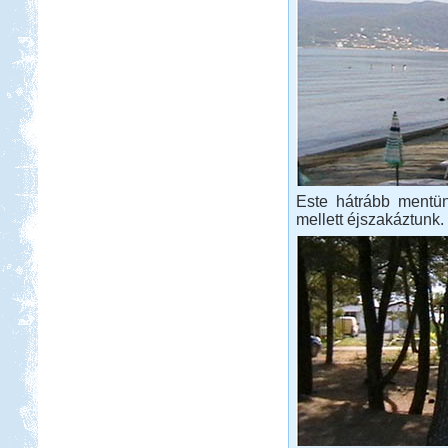
Este hátrább mentün
mellett éjszakáztunk