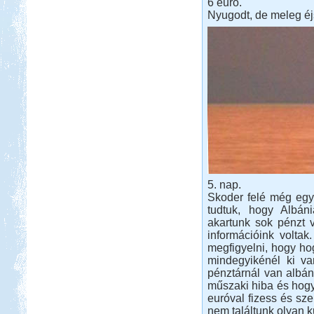
6 euró.
Nyugodt, de meleg éj
5. nap.
Skoder felé még egy b
tudtuk, hogy Albá
akartunk sok pénzt v
információink voltak
megfigyelni, hogy ho
mindegyikénél ki va
pénztárnál van albán
műszaki hiba és hogy
euróval fizess és sz
nem találtunk olyan k