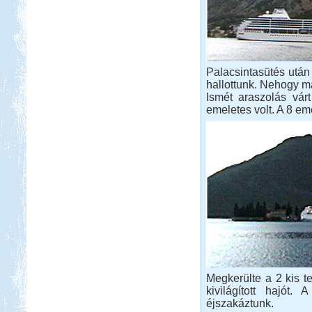
Palacsintasütés után 
hallottunk. Nehogy m
Ismét araszolás várt
emeletes volt. A 8 eme
Megkerülte a 2 kis t
kivilágított hajót
éjszakáztunk.