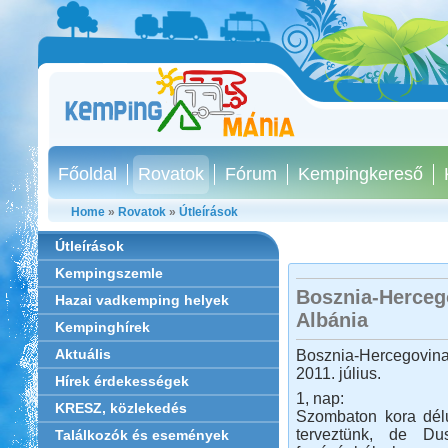
Főoldal
Rovatok
Fórum
Kempingkereső
Home
»
Rovatok
»
Útleírások
Útleírások
Kempingszemle
Bosznia-Herceg
Hazai vadkemping helyek
Albánia
Kempinghírek
Aktuális
Bosznia-Hercegovin
2011. július.
Hírek érdekességek
1, nap:
KRESZ, közlekedés
Szombaton kora délu
terveztünk, de Du
Találkozók és események