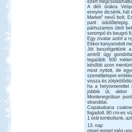
ezért megcsodálhattu
A déli órákra Veli
ennyire dicsérik, hát
Market” nevű bolt. Es
parti üdülőtelepi
párhuzamos útról bek
sorompó és beugró fi
Egy zivatar azért a n
Ekkor kanyarodott me
Jót beszélgettünk a 
amiről úgy gondolt
legalább 500 méterr
később azon mentünk 
most nyitott, de egy
szeméttelepre emléke
vissza és zötykölődtü
ha a helyismerettel 
jobbik út, akkor
Montenegróban pont 
stranddal.
Copakabana csaknem
fogadott. 80 cm-es v
1 órát tomboltunk, azt
13. nap
mivel reggel még ugy