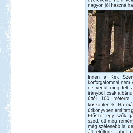
nagyon jól használhat
Innen a Kék Szem 
körforgalomnál nem vo
de végül meg lett a
irányból csak albánul
úttól 100 méterre
köszöntenek. Ha már
útikönyvben említett g
Először egy szűk gát
szed. ott még remén
még szélesebb is, d
áll előttünk, ahol