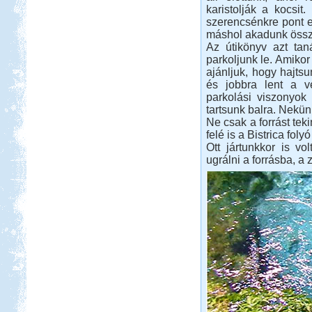
karistolják a kocsit.
szerencsénkre pont 
máshol akadunk össze,
Az útikönyv azt tan
parkoljunk le. Amikor 
ajánljuk, hogy hajts
és jobbra lent a v
parkolási viszonyok
tartsunk balra. Nekün
Ne csak a forrást tek
felé is a Bistrica foly
Ott jártunkkor is vol
ugrálni a forrásba, a