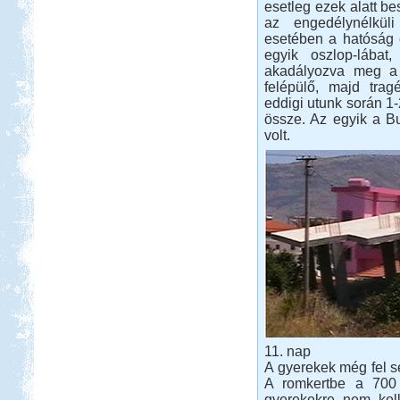
esetleg ezek alatt be
az engedélynélküli
esetében a hatóság
egyik oszlop-lábat
akadályozva meg a 
felépülő, majd trag
eddigi utunk során 1-
össze. Az egyik a Bu
volt.
11. nap
A gyerekek még fel se
A romkertbe a 700 
gyerekekre nem kell