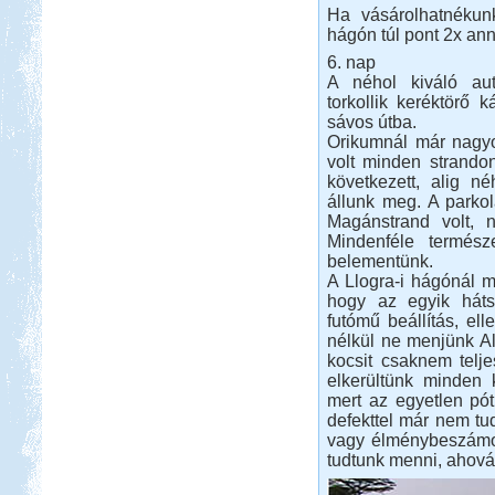
Ha vásárolhatnékunk
hágón túl pont 2x ann
6. nap
A néhol kiváló aut
torkollik keréktörő
sávos útba.
Orikumnál már nagyo
volt minden strandon
következett, alig n
állunk meg. A parkolá
Magánstrand volt, n
Mindenféle termész
belementünk.
A Llogra-i hágónál me
hogy az egyik háts
futómű beállítás, ell
nélkül ne menjünk Al
kocsit csaknem telje
elkerültünk minden 
mert az egyetlen pó
defekttel már nem tu
vagy élménybeszámoló
tudtunk menni, ahová 