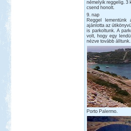
némelyik reggelig. 3 k
csend honolt.
9. nap
Reggel lementünk a
ajánlotta az útikönyvü
is parkoltunk. A park
volt, hogy egy lendül
nézve tovább álltunk.
Porto Palermo.