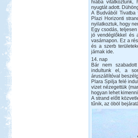
hiába vitatkoztunk, 
nyugtát adott. Dühön
A Budvából Tivatba v
Plazi Horizonti stran
nyilatkoztuk, hogy n
Egy csodás, teljesen 
jó vendéglőkkel és a
vasárnapon. Ez a rés
és a szerb területe
járnak ide.
14. nap
Bár nem szabadott 
indultunk el, a so
áruszállítóval beszélg
Plara Spilja felé indu
vizet nézegettük (mar
hogyan lehet kimenni
A strand előtt közvetl
tűnik, az öböl bejára