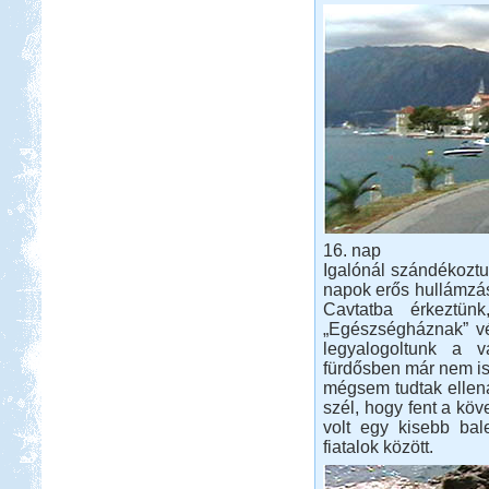
16. nap
Igalónál szándékoztun
napok erős hullámzá
Cavtatba érkeztün
„Egészségháznak” vél
legyalogoltunk a v
fürdősben már nem is
mégsem tudtak ellenál
szél, hogy fent a köv
volt egy kisebb bal
fiatalok között.