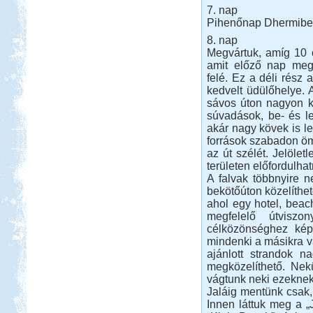
7. nap
Pihenőnap Dhermib
8. nap
Megvártuk, amíg 10 
amit előző nap megr
felé. Ez a déli rész
kedvelt üdülőhelye. A
sávos úton nagyon ke
súvadások, be- és le
akár nagy kövek is l
források szabadon ö
az út szélét. Jelölet
területen előfordulha
A falvak többnyire 
bekötőúton közelíthet
ahol egy hotel, beac
megfelelő útvisz
célközönséghez kép
mindenki a másikra v
ajánlott strandok n
megközelíthető. Ne
vágtunk neki ezeknek
Jaláig mentünk csak, o
Innen láttuk meg a „J