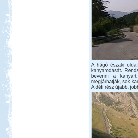
A hágó északi oldal
kanyarodását. Rends
bevenni a kanyart.
megjárhatják, sok ka
A déli rész újabb, job