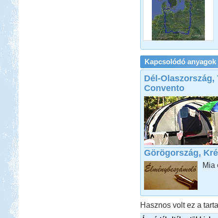
indult.
2017. 07-08. Görögország
Kapcsolódó anyagok
Beküldte:
Kudela
Dél-Olaszország,
Nagyon régi álmom...
Convento
Toscana
Görögország, Kré
Beküldte:
Nemo25
Mia
1 nappal az indulás előtt Toscana
lett a befutó....
Pecázás Akaliban
Hasznos volt ez a tarta