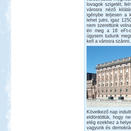
lovagok szigetét, f
városra néző kilátá
igénybe teljesen a 
lehet jutni, igaz 125
nem szerettünk volna
Beküldte:
GaborApa
éri meg a 18 eFt-ot
Messzire nem akartunk menni, így
úgysem tudunk megn
hát itthon kóricáltunk egy kicsit...
kell a városra szánn
Isztambul ősszel
Beküldte:
Lekvar
Nem kell félni Törökországtól...
Kenyában is Kempingeznek
Következő nap indult
eldöntöttük, hogy 
elég ezekhez a hely
vagyunk és demokráci