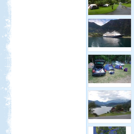
A bejárt területen szinte minden
nevezetességet meglátogattunk....
Ha szilveszter, akkor Szicília!
Beküldte:
Jamesz
Ősszel egy átdorbézolt este után..
úgy döntöttünk, hogy.. kulturáltan
töltjük a szilveszter éjszakáját
Hellas 2011
Beküldte:
Nemo25
Történetünk rendhagyó módon nem
a címben szereplő dátum napján