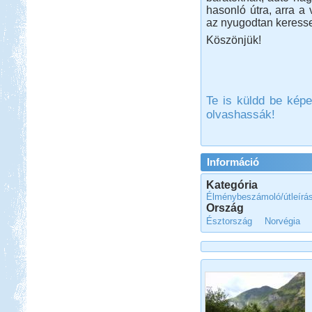
hasonló útra, arra a
Beküldte:
mia
az nyugodtan keresse
Egy-két furcsaságtól eltekintve
Köszönjük!
elégedettek voltunk...
Kelet-Magyarországi
barangolás
Te is küldd be képe
olvashassák!
Információ
Beküldte:
laci
két részre szakadt...
Kategória
Kilenc hét lakóautóval
Élménybeszámoló/útleírá
Norvégiában
Ország
Észtország
Norvégia
Beküldte:
Okrauss