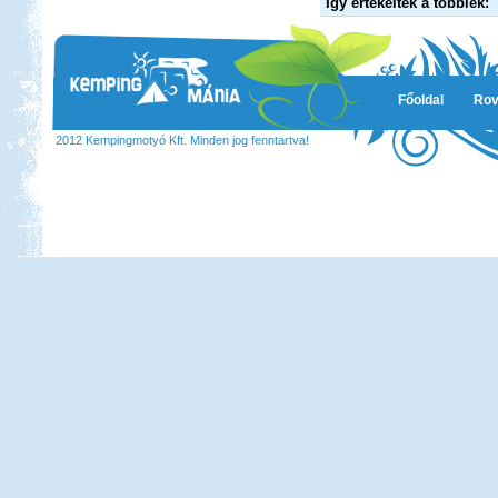
Így értékelték a többiek:
Beküldte:
GaborApa
Főoldal
Rov
Ide már többször is ellátogattunk, és
ennek több oka is van.
2012 Kempingmotyó Kft. Minden jog fenntartva!
Nyaralás Splitben
Beküldte:
PSteve
Rengeteg látnivaló van...
Pötréte vadkemping /
horgászat