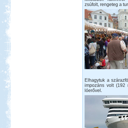
zsúfolt, rengeteg a tu
Beküldte:
Karollda
Akinek több ideje van, ne szaladjon
úgy mint mi és hozzon bringát meg
túrabakancsot!
Toscana. Nagyvárosok.
Elhagytuk a szárazfö
Beküldte:
Eva54
impozáns volt (192 
lóerővel.
San Gimignano, Siena, Livorno,
Cecina, Pisa, Lucca, Firenze. stb.
Tisza-tavi vadkempingezés