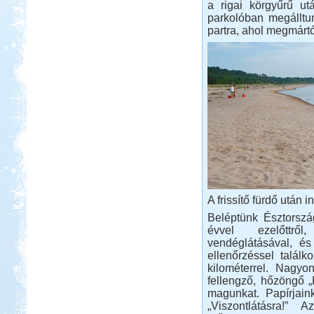
Beküldte:
GaborApa
a rigai körgyűrű utá
parkolóban megállt
Rövidke kis memó a Toszkánai
partra, ahol megmárt
utunkról.
Tiszapüspöki Tisza-part
Beküldte:
PSteve
elég nomád ...
Hollandia-Dánia,
Németországon keresztül
A frissítő fürdő után 
Beléptünk Észtorszá
évvel ezelőttrő
vendéglátásával, és
ellenőrzéssel találk
kilométerrel. Nagyo
Beküldte:
Wobi
fellengző, hőzöngő „
magunkat. Papírjain
Összesen 3 hét alatt kb. 5.000 km-t
tettünk meg...
„Viszontlátásra!”