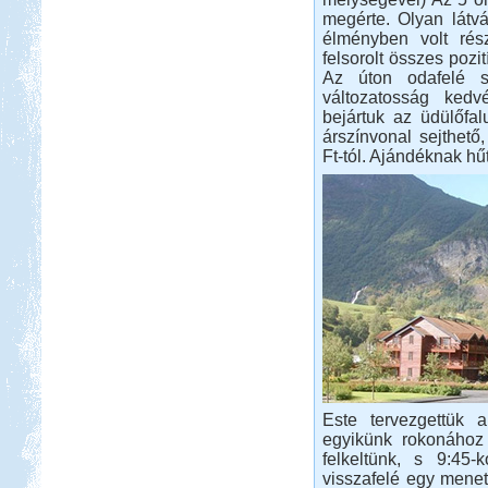
megérte. Olyan látvá
Salzburgerland
élményben volt rés
felsorolt összes pozit
Az úton odafelé s
változatosság kedv
bejártuk az üdülőfa
árszínvonal sejthető
Ft-tól. Ajándéknak h
Beküldte:
Nemo25
egy álomszép táj..
Északi kis körút 2013.
augusztus
Beküldte:
Imiii
Nagyon megérte, és felejthetetlen,
nagyszerű élményeket okozott...
Este tervezgettük a
egyikünk rokonához
Szigetköz Halrekesztő zárás
felkeltünk, s 9:45-
visszafelé egy mene