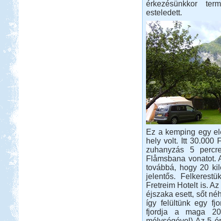
érkezésünkkor te
Franciaországba.
esteledett.
Bosznia-Hercegovina,
Montenegró, Albánia
Beküldte:
Juli
Eredetileg több időt szerettünk volna
Albániában tölteni....
Szlovén-Olasz-Francia-
Ez a kemping egy elé
Spanyol Nagy körút
hely volt. Itt 30.000 
zuhanyzás 5 percr
Flåmsbana vonatot. A
továbbá, hogy 20 ki
jelentős. Felkerestü
Fretreim Hotelt is. A
éjszaka esett, sőt né
Beküldte:
Lekvar
így felültünk egy fj
fjordja a maga 2
Nyaralásunkat egy nagy körút
megtételére terveztük....
mélységével) Az 5 órá