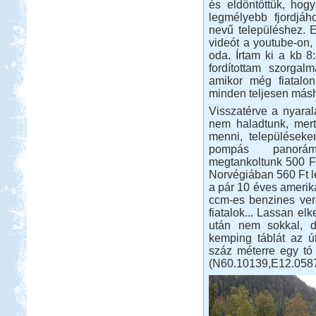
és eldöntöttük, hog
Beküldte:
Lekvar
legmélyebb fjordjá
a sátorozás, az menő...
nevű településhez. E
Csehország lakókocsival
videót a youtube-on
oda. Írtam ki a kb 8
fordítottam szorga
amikor még fiatalon
minden teljesen más
Visszatérve a nyara
nem haladtunk, mert 
Beküldte:
Karollda
menni, településeke
pompás panorámá
Célul tűztük ki Prágát, immár
megtankoltunk 500 Ft
lakókocsival...
Norvégiában 560 Ft l
Nyírség-Bereg 2012
a pár 10 éves amerika
szeptember
ccm-es benzines ver
fiatalok... Lassan el
után nem sokkal, d
kemping táblát az út
száz méterre egy tó 
(N60.10139,E12.05879
Beküldte:
Nemo25
Első állomásunk a Nyíregyháza