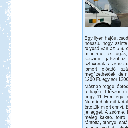
Beküldte:
GaborApa
Régóta kíváncsi voltam már erre a
vidékre ...
Görögország-Albánia-
Montenegró
Egy ilyen hajóút csod
hosszú, hogy szinte
folyosó van az 5-9. 
mindenütt, csillogás
kaszinó, játszóhá
színvonalas zenés 
ismert előadó s
Beküldte:
PSteve
megfizethetőek, de n
ismét Görögországban nyaraltunk...
1200 Ft, egy sör 1200
Luxemburg
Másnap reggel ébred
a hajón. Először ma
hogy 11 Euro egy reg
Nem tudtuk mit tarta
értettük miért ennyi.
jelleggel. A zsömle, 
meleg kakaó, forró 
Beküldte:
Wobi
rántotta, dinnye, sa
minden volt ott töké