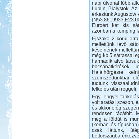
napi útvonal főbb ál
Lublin, Bialystok. Az 
érkeztünk Augustow vá
(N53.8619933,E23.0
Euroért két kis sá
Beküldte:
Pegi
azonban a kemping la
...horgászatra és vadkempingre...
Éjszaka 2 körül arra
Lengyel körút
mellettünk lévő sáto
késelnének mellettünk
még kb 5 sátrassal eg
harmadik alvó társuk
bocsánatkérések 
Halálhörgésre kel
szomszédunkban elég
Beküldte:
GaborApa
tudtunk visszaaludn
felkelés után reggeli
Eredetileg motorozni akartunk, de
ebből is lakóautózás lett.
Egy lengyel tankolás
Olaszország Toszkana
volt aratási szezon, 
és akkor elég szegén
rendesen rácáfolt. 
még a földút is murv
(korban és típusban) 
csak láttunk, útép
Lettországba érkezvén