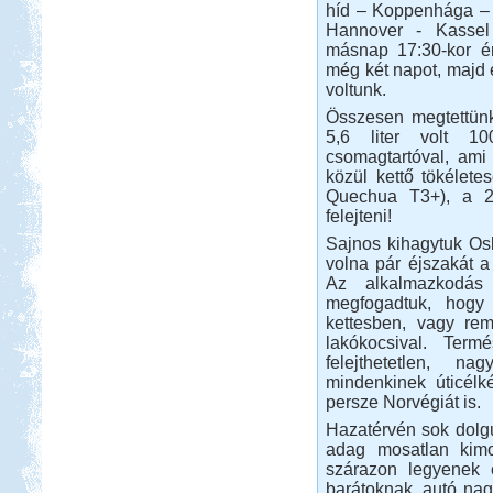
híd – Koppenhága – 
Hannover - Kassel
másnap 17:30-kor ér
még két napot, majd 
voltunk.
Beküldte:
kajakos
hagyománnyá vált...
Összesen megtettünk
5,6 liter volt 10
Budva-Tivat-Dubrovnik-
csomagtartóval, ami
Mosztár-Szarajevó 2014
közül kettő tökélete
Quechua T3+), a 2 
felejteni!
Sajnos kihagytuk Osl
volna pár éjszakát a 
Az alkalmazkodás
Beküldte:
Lekvar
megfogadtuk, hogy
kettesben, vagy re
Egy novemberi hosszú hétvége...
lakókocsival. Ter
Dél-Olaszország, Tropea,
felejthetetlen, n
Camping Marina del Convento
mindenkinek úticélk
persze Norvégiát is.
Hazatérvén sok dolgu
adag mosatlan kimos
szárazon legyenek 
barátoknak, autó nag