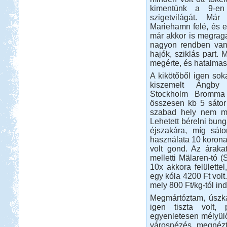
Jó 30 évet kellet várnunk, hogy újból
kimentünk a 9-en
eljussunk ide.
szigetvilágát. Má
Dél-Tirol útibeszámoló
Mariehamn felé, és e
már akkor is megraga
nagyon rendben vann
hajók, sziklás part. 
megérte, és hatalmas 
A kikötőből igen soka
kiszemelt Ängby 
Beküldte:
Jenci2
Stockholm Bromma 
Óriási élmény volt...
összesen kb 5 sátor 
Macedónia-Albánia
szabad hely nem mar
Lehetett bérelni bung
éjszakára, míg sáto
használata 10 korona,
volt gond. Az áraka
melletti Mälaren-tó 
10x akkora felülette
Beküldte:
Lekvar
egy kóla 4200 Ft volt.
mely 800 Ft/kg-tól ind
Érdemes elmenni, megnézni,
kipróbálni...
Megmártóztam, úszká
Kis-Balaton, Orfű kirándulás
igen tiszta volt,
egyenletesen mélyül
városnézés, megnéztü