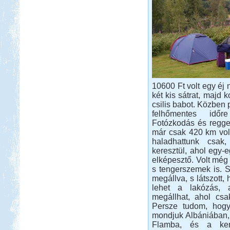
Sóstó volt, az állatpark közvetlen
szomszédságában
Spanyol körút lakóautóval
10600 Ft volt egy éj 
Beküldte:
Kata
két kis sátrat, majd 
Spanyolország keleti part, Gibraltár,
csilis babot. Közben p
Andalúzia, Barcelona.
felhőmentes időr
Franciaország Nizzától-
Fotózkodás és reggel
Párizsig
már csak 420 km volt
haladhattunk csak,
keresztül, ahol egy-e
elképesztő. Volt még
s tengerszemek is. S
megállva, s látszott,
lehet a lakózás, 
megállhat, ahol csak
Beküldte:
Gabec
Persze tudom, hogy
Nagyon örülök, hogy nem
mondjuk Albániában, 
autópályán mentünk, mert így
Flamba, és a kemp
sokkal jobban beleláttunk az igazi