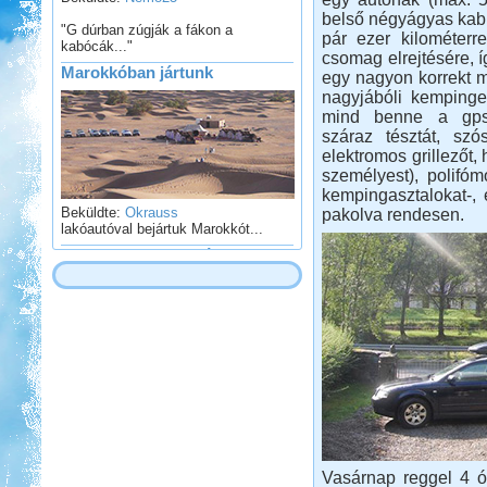
kabócák..."
belső négyágyas kab
pár ezer kilométerr
Marokkóban jártunk
csomag elrejtésére, í
egy nagyon korrekt m
nagyjábóli kempingek
mind benne a gps-b
száraz tésztát, szó
elektromos grillezőt,
személyest), polifóm
Beküldte:
Okrauss
kempingasztalokat-, 
lakóautóval bejártuk Marokkót...
pakolva rendesen.
Olasz-Francia utazás
Beküldte:
Eva54
Világjáró nők lakóautóval...
Zalaszentgrót - Kavicsbánya
tó
Vasárnap reggel 4 ór