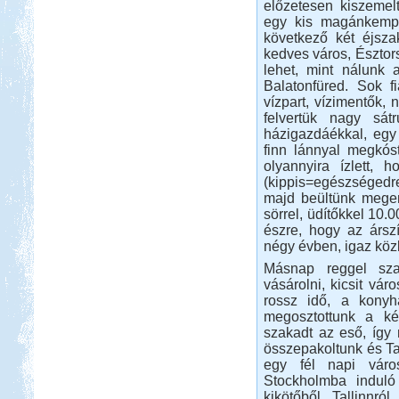
előzetesen kiszemelt
Orfűi peca
egy kis magánkempi
következő két éjsz
kedves város, Észtor
lehet, mint nálunk 
Balatonfüred. Sok f
vízpart, vízimentők,
felvertük nagy sá
Beküldte:
Gazsy86
házigazdáékkal, egy 
finn lánnyal megkós
gyors kirándulás, horgászat,
pihenés, sörözés
olyannyira ízlett, 
(kippis=egészségedre
Kenya 2013
majd beültünk megen
sörrel, üdítőkkel 10.
észre, hogy az ársz
négy évben, igaz közb
Másnap reggel sza
vásárolni, kicsit vá
rossz idő, a konyh
Beküldte:
Lekvar
megosztottunk a ké
nem lakóautós, de érdekes...
szakadt az eső, így
összepakoltunk és Tall
Őrségi kurta-túra
egy fél napi város
Stockholmba induló
kikötőből. Tallinnr