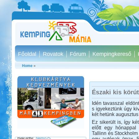
Főoldal
Rovatok
Fórum
Kempingkereső
Home
»
Peloponnészosz
Északi kis körú
Idén tavasszal eldönt
s igyekeztünk úgy ki
két hetünk augusztus 
Ez sikerült is, így k
előtt egy hónappal 
Beküldte:
Nemo25
Tallinn és Stockholm 
egy autónak (max. 5
"G dúrban zúgják a fákon a