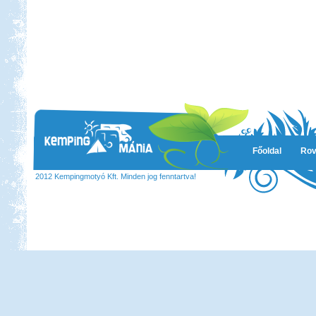
Beküldte:
Karollda
Célul tűztük ki Prágát, immár
lakókocsival...
Örvényesi vadkemping
Főoldal
Rov
Beküldte:
Pegi
...valószínű, hogy jövőre ismét
2012 Kempingmotyó Kft. Minden jog fenntartva!
ellátogatunk ide pár napra.
Görögország, Ελλάδα 2017
Beküldte:
Nemo25
Ugye tudjátok miről beszélek?