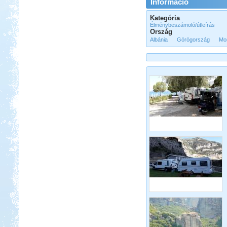
Információ
2017. 07-08. Görögország
Kategória
Élménybeszámoló/útleírás
Ország
Albánia
Görögország
Mo
Beküldte:
Kudela
Nagyon régi álmom...
Északi kis körút 2013.
augusztus
Beküldte:
Imiii
Nagyon megérte, és felejthetetlen,
nagyszerű élményeket okozott...
Tisza-tavi vadkempingezés