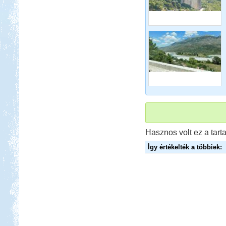
Beküldte:
GaborApa
Régóta kíváncsi voltam már erre a
vidékre ...
Kenya 2013
Hasznos volt ez a tarta
Beküldte:
Lekvar
Így értékelték a többiek:
nem lakóautós, de érdekes...
Lago Maggiore 2012. július