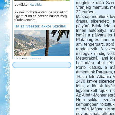
Beküldte:
Karollda
megtétele után Szen
Vranjéig mentünk, me
Akinek több ideje van, ne szaladjon
22 euróért.
úgy mint mi és hozzon bringát meg
túrabakancsot!
Másnap indultunk to
órásra sikeredett,
Ha szilveszter, akkor Szicília!
pályáról Bitola felé, 
Innen autópálya, ma
ismét a pályára és 
Platáriáig és innen m
ami tengerparti, apr
rendelkezik. A vizes
melegvíz mndig volt.
Beküldte:
Jamesz
Meteoráknál, ami id
Lefkadára, ahol két 
Ősszel egy átdorbézolt este után..
úgy döntöttünk, hogy.. kulturáltan
Porto Katsiki, a m
töltjük a szilveszter éjszakáját
átmentünk Parga-ra, 
Bosznia-Hercegovina,
-Haza felé Albánia-M
Montenegró, Albánia
1470 km-re sikeredet
félni, a főutak kivá
figyelni kell rájuk, 
Az Albán-Montenegrói 
Nem sokkal ezután
kempingben töltöttük
euróért. Másnap Mon
egy órás határátlépé
Beküldte:
Juli