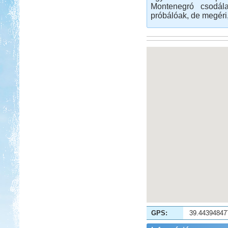
Montenegró csodála
Eredetileg több időt szerettünk volna
próbálóak, de megéri,
Albániában tölteni....
Kempingezzünk kicsikkel.
Kempingezni nem csak
kamaszkorban lehet, hanem
gyerekkel is, csak sokkal
sportosabb történet.
Pecázás Akaliban
Beküldte:
GaborApa
GPS:
39.44394847
Ide már többször is ellátogattunk, és
ennek több oka is van.