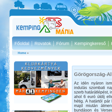
Főoldal
Rovatok
Fórum
Kempingkereső
Home
»
Görögország-Al
Őrségi kurta-túra
Az idén nyáron ism
indulás szombati na
szerb határátlépést,
ahol 6 euró útdíj el
hétig. A határtól pá
majd miután átmen
bundáson és Versec