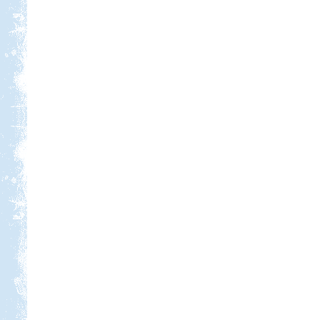
Beküldte:
Annamaria
2 hetet töltöttünk lakóautóval
Olaszországban
Kis-Balaton, Orfű kirándulás
Beküldte:
GaborApa
Messzire nem akartunk menni, így
hát itthon kóricáltunk egy kicsit...
Lefkada Görög körúttal 2012
Beküldte:
Nemo25
2012 augusztus. Görög körút