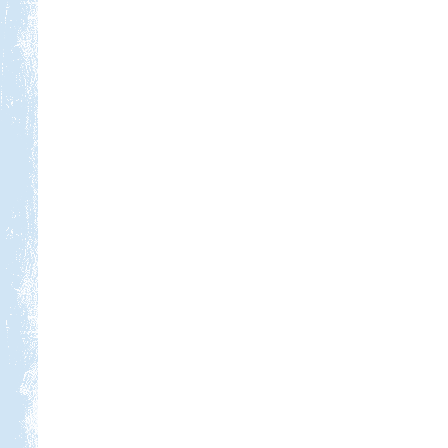
Tiszapüspöki Tisza-part
Beküldte:
PSteve
elég nomád ...
Szigetköz Halrekesztő zárás
Beküldte:
kajakos
hagyománnyá vált...
Csehország lakókocsival