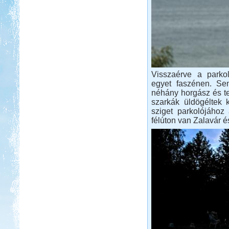
Visszaérve a parkol
egyet faszénen. Se
néhány horgász és ter
szarkák üldögéltek 
sziget parkolójához 
félúton van Zalavár 