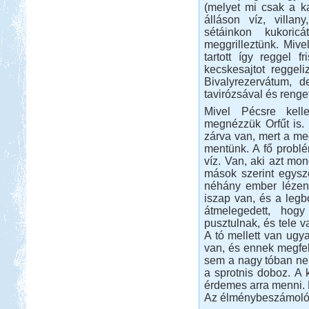
(melyet mi csak a k
álláson víz, villan
sétáinkon kukoric
meggrilleztünk. Mive
tartott így reggel fr
kecskesajtot reggel
Bivalyrezervátum, 
tavirózsával és renge
Mivel Pécsre kelle
megnézzük Orfűt is. 
zárva van, mert a med
mentünk. A fő problé
víz. Van, aki azt mon
mások szerint egysze
néhány ember lézeng
iszap van, és a legb
átmelegedett, hog
pusztulnak, és tele v
A tó mellett van ug
van, és ennek megfel
sem a nagy tóban nem 
a sprotnis doboz. A
érdemes arra menni. 
Az élménybeszámoló 