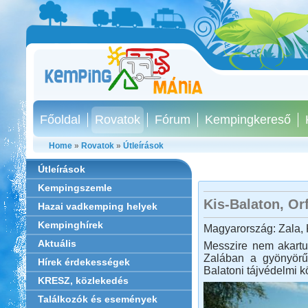
Főoldal
Rovatok
Fórum
Kempingkereső
Home
»
Rovatok
»
Útleírások
Útleírások
Kempingszemle
Kis-Balaton, Or
Hazai vadkemping helyek
Kempinghírek
Magyarország: Zala, K
Aktuális
Messzire nem akartun
Zalában a gyönyörű 
Hírek érdekességek
Balatoni tájvédelmi k
KRESZ, közlekedés
Találkozók és események