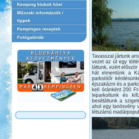
Kemping klubok hírei
Műszaki információk /
tippek
Kempinges receptek
Fotógalériák
Tavasszal jártunk arr
vezet az út egy tölt
láttunk, ezért először
hát elmentünk a Kán
parkolóőr kérdésünk
éjszakázni és a parkol
kell óránként 200 Ft
leparkoltunk és ki
besétáltunk a sziget
ahol egy tanösvény v
létszámú madárpopulá