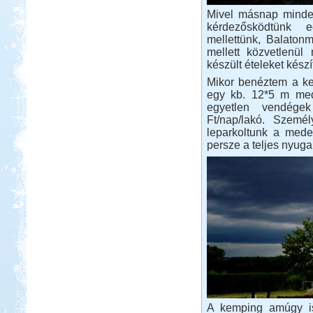
Mivel másnap minden
kérdezősködtünk e
mellettünk, Balato
mellett közvetlenül
készült ételeket kész
Mikor benéztem a ke
egy kb. 12*5 m med
egyetlen vendége
Ft/nap/lakó. Személ
leparkoltunk a mede
persze a teljes nyug
A kemping amúgy is 