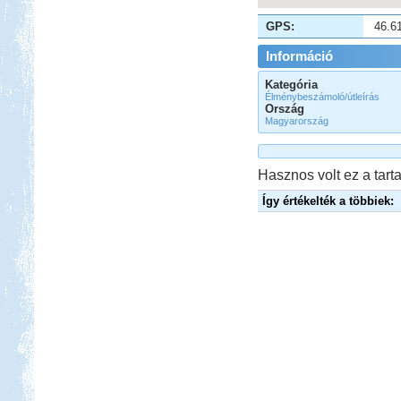
GPS:
46.6
Információ
Kategória
Élménybeszámoló/útleírás
Ország
Magyarország
Hasznos volt ez a tarta
Így értékelték a többiek: