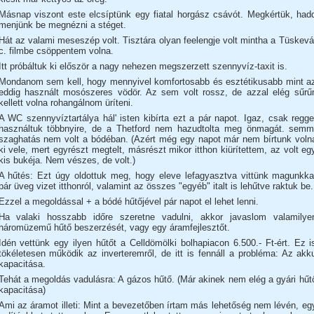
Másnap viszont este elcsíptünk egy fiatal horgász csávót. Megkértük, had
menjünk be megnézni a stéget.
Hát az valami meseszép volt. Tisztára olyan feelengje volt mintha a Tüskevá
c. filmbe csöppentem volna.
Itt próbáltuk ki először a nagy nehezen megszerzett szennyvíz-taxit is.
Mondanom sem kell, hogy mennyivel komfortosabb és esztétikusabb mint a
eddig használt mosószeres vödör. Az sem volt rossz, de azzal elég sűrű
kellett volna rohangálnom üríteni.
A WC szennyvíztartálya hál' isten kibírta ezt a pár napot. Igaz, csak regge
használtuk többnyire, de a Thetford nem hazudtolta meg önmagát. semm
szaghatás nem volt a bódéban. (Azért még egy napot már nem bírtunk voln
ki vele, mert egyrészt megtelt, másrészt mikor itthon kiürítettem, az volt eg
kis bukéja. Nem vészes, de volt.)
A hűtés: Ezt úgy oldottuk meg, hogy eleve lefagyasztva vittünk magunkka
pár üveg vizet itthonról, valamint az összes "egyéb" italt is lehűtve raktuk be.
Ezzel a megoldással + a bódé hűtőjével pár napot el lehet lenni.
Ha valaki hosszabb időre szeretne vadulni, akkor javaslom valamilye
háromüzemű hűtő beszerzését, vagy egy áramfejlesztőt.
Idén vettünk egy ilyen hűtőt a Celldömölki bolhapiacon 6.500.- Ft-ért. Ez i
tökéletesen működik az inverteremről, de itt is fennáll a probléma: Az akk
kapacitása.
Tehát a megoldás vadulásra: A gázos hűtő. (Már akinek nem elég a gyári hűt
kapacitása)
Ami az áramot illeti: Mint a bevezetőben írtam más lehetőség nem lévén, eg