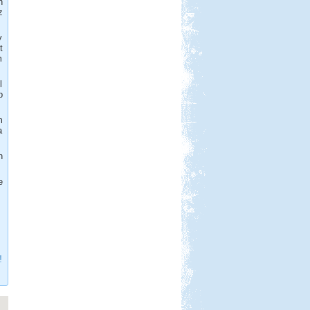
n
Egy erdei vadkempingezős,
z
biciklitúrázós hétvége...
Őrségi Csörgő Vendégház
y
t
m
l
b
m
Beküldte:
Piho
a
főszer, aszer, fenyőszer...
Macedónia-Albánia
n
e
Beküldte:
Lekvar
!
Érdemes elmenni, megnézni,
kipróbálni...
Orfűi peca