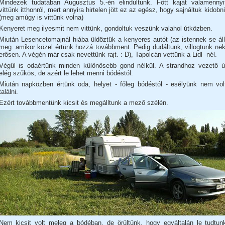
Mindezek tudatában Augusztus 5.-én elindultunk. Főtt kaját valamennyi
vittünk itthonról, mert annyira hirtelen jött ez az egész, hogy sajnáltuk kidobni
(meg amúgy is vittünk volna)
Kenyeret meg ilyesmit nem vittünk, gondoltuk veszünk valahol útközben.
Miután Lesencetomajnál hiába üldöztük a kenyeres autót (az istennek se áll
meg. amikor közel értünk hozzá továbbment. Pedig dudáltunk, villogtunk nek
erősen. A végén már csak nevettünk rajt. :-D), Tapolcán vettünk a Lidl -nél.
Végül is odaértünk minden különösebb gond nélkül. A strandhoz vezető ú
elég szűkös, de azért le lehet menni bódéstól.
Miután napközben értünk oda, helyet - főleg bódéstól - esélyünk nem vol
találni.
Ezért továbbmentünk kicsit és megálltunk a mező szélén.
Nem kicsit volt meleg a bódéban, de örültünk, hogy egyáltalán le tudtun