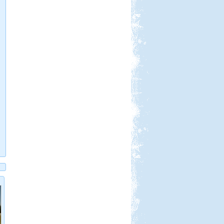
Beküldte:
GaborApa
Ide már többször is ellátogattunk, és
ennek több oka is van.
Salzburgerland
Beküldte:
Nemo25
egy álomszép táj..
Olaszországba, ausztriai
megállókkal
Beküldte:
naroli74