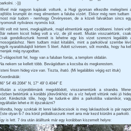
parkolni. :-)))
Mivel már nagyon kajásak voltunk, a Hugi gyorsan elkezdte melegíteni 
tejfölös krumplit én meg elmentem a faluba vízért. Ekkor még nem tudtam 
most már tudom - nemhogy Örvényesen, de a közeli falvakban sincs eg
nyomorult nyilvános nyomós kút.
Mit volt mit tenni, megkajáltunk, majd elmentünk egyet csobbanni. Isteni volt
Bár nekem kicsit hideg volt a víz, de jól esett. Miután visszaértünk, csak
csak gondolkoztunk honnét is lehetne egy kis vizet szerezni legalább 
mosogatáshoz. Nem tudtam mást kitalálni, mint a parkolóval szembe lév
egyik nyaralótulajtól kértem 5 litert. Adott szívesen, sőt mondta, hogy ha kel
menjek még nyugodtan.
Ő világosított fel, hogy van a faluban forrás, a templom oldalán.
Na nekem se kellett több. Bevágódtam a kocsiba és megkerestem.
Isteni finom hideg vize van. Tiszta, iható. (Mi legalábbis végig ezt ittuk)
Koordináták:
46° 54' 49.2084" N, 17° 49' 0.4044" E
Miután a vízproblémánk megoldódott, visszamentünk a strandra. Mene
közben betértünk a korábbi jótevőnkhöz és a víz helyett vittünk neki jó hide
sört. Kérdeztük tőle, hogy be tudunk-e állni a parkolóba valamikor, vag
egyáltalán lehet-e itt éjszakázni?
Mondta, hogy szoktak itt lenni lakókocsisok is meg lakóautósok is pár napot
Este olyan 6-7 óra körül próbálkozzunk mert arra már kezd kiürülni a parkoló.
Így is lett. 7 óra után átálltunk már egy korábban kiszemelt helyre: