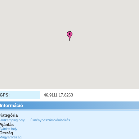
GPS:
46.9111 17.8263
Információ
Kategória
Vadkemping hely
Élménybeszámoló/útleírás
Ajánlás
Ajánlott hely
Ország
Magyarország