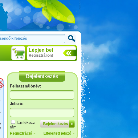
Lépjen be!
Regisztráljon!
Bejelentkezés
Felhasználónév:
z
Jelszó:
Evia-Athen 2014
-
Emlékezz
y
Bejelentkezés
»
rám
k
Regisztráció
»
Elfelejtett jelszó
»