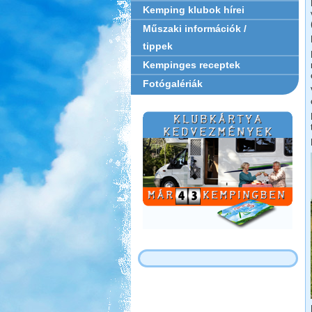
Kemping klubok hírei
Műszaki információk /
tippek
Kempinges receptek
Fotógalériák