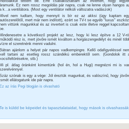
indítóakkut tettem be. Erre csatlakoztattam az invertert, hogy legye
áramunk. Ez nem rossz megoldás pár napra, csak ne lenne olyan hangos a
a k...a ventilátora. (Most egy ventilátor nélküli változatra vadászok)
Mivel nem tudtam, hogy mennyit is bír ez az akksi (úgy kaptam eg
autószerelőtől, mert már nem indított), ezért se TV-t se egyéb "luxus" eszköz
nem vittünk magunkkal és az invertert is csak este illetve reggel kapcsolta
be.
Mindenesetre a következő projekt az lesz, hogy ki lesz építve a 12 V-ró
működő rész is, mert jövőre ismét kiváltom a horgászengedélyt és minél töb
vízre el szeretnénk menni vadulni.
Bátran ajánlom a helyet pár napos vadkempingre. Kellő odafigyeléssel ne
kell tartani az esetleg rossz szándékú emberektől sem. (Gondolok itt 
kocsifeltörésekre, stb.)
Mi pl. átlag óránként kimentünk (hol én, hol a Hugi) megnézni mi is va
szerelvénnyel.
Száz szónak is egy a vége: Jól éreztük magunkat, és valószínű, hogy jövőr
ismét ellátogatunk ide pár napra.
Ez az írás Pegi blogján is olvasható
Te is küldd be képeidet és tapasztalataidat, hogy mások is olvashassák