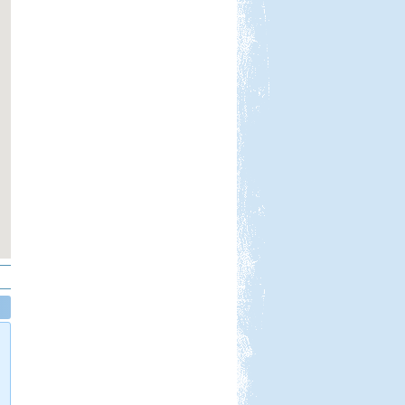
Beküldte:
Gazsy86
gyors kirándulás, horgászat,
pihenés, sörözés
Kempingezzünk kicsikkel.
Kempingezni nem csak
kamaszkorban lehet, hanem
gyerekkel is, csak sokkal
sportosabb történet.
Pecázás Akaliban