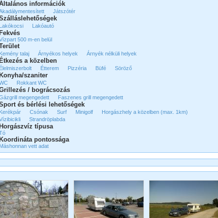
Általános információk
Akadálymentesített
Játszótér
Szálláslehetőségek
Lakókocsi
Lakóautó
Fekvés
Vízpart 500 m-en belül
Terület
Kemény talaj
Árnyékos helyek
Árnyék nélküli helyek
Étkezés a közelben
Élelmiszerbolt
Étterem
Pizzéria
Büfé
Söröző
Konyha/szaniter
WC
Rokkant WC
Grillezés / bográcsozás
Gázgrill megengedett
Faszenes grill megengedett
Sport és bérlési lehetőségek
Kerékpár
Csónak
Surf
Minigolf
Horgászhely a közelben (max. 1km)
Vízibicikli
Strandröplabda
Horgászvíz típusa
Tó
Koordináta pontossága
Máshonnan vett adat