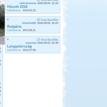
*
rakhisharmax
2026.08.04. 12:10
Húsvét 2016
Létrehozva:
2016.03.12.
*
10 hozzászólás
chanchal01
2026.08.02. 10:23
Bulgária
Beküldte:
GaborApa
Létrehozva:
2013.06.11.
Eredetileg motorozni akartunk, de
*
13 hozzászólás
ebből is lakóautózás lett.
sosohae
2026.08.02. 02:39
Lengyelország
Nyírség-Bereg 2012
e
Létrehozva:
2012.07.06.
szeptember
t
y
m
Beküldte:
Nemo25
y
n
Első állomásunk a Nyíregyháza
a
Sóstó volt, az állatpark közvetlen
s
szomszédságában
Görögország, Ελλάδα 2017
y