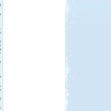
d
r
Beküldte:
Nemo25
z
Ugye tudjátok miről beszélek?
n
Dél-Tirol útibeszámoló
l
i
a
y
l
Beküldte:
Jenci2
Óriási élmény volt...
n
Vértes, Várgesztesi tisztás
s
u
ő
y
Beküldte:
GaborApa