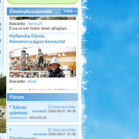
t
.
Élménybeszámolók
Több »
Beküldte:
Nemo25
Evia-ra két hídon lehet áthajtani...
t
Hollandia-Dánia,
i
Németországon keresztül
t
t
Beküldte:
Wobi
Összesen 3 hét alatt kb. 5.000 km-t
tettünk meg...
Bosznia-Hercegovina,
Fórum
Montenegró, Albánia
* Sátras
13 hozzászólás
suman01
2026.08.07. 08:38
utánfutó
Létrehozva:
2014.05.29.
*
15 hozzászólás
sosohae
2026.08.07. 07:38
k
Beküldte:
Juli
Törökország