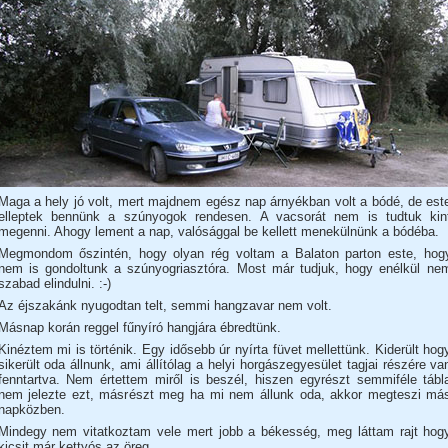
Maga a hely jó volt, mert majdnem egész nap árnyékban volt a bódé, de est
elleptek bennünk a szúnyogok rendesen. A vacsorát nem is tudtuk kin
megenni. Ahogy lement a nap, valósággal be kellett menekülnünk a bódéba.
Megmondom őszintén, hogy olyan rég voltam a Balaton parton este, hog
nem is gondoltunk a szúnyogriasztóra. Most már tudjuk, hogy enélkül ne
szabad elindulni. :-)
Az éjszakánk nyugodtan telt, semmi hangzavar nem volt.
Másnap korán reggel fűnyíró hangjára ébredtünk.
Kinéztem mi is történik. Egy idősebb úr nyírta füvet mellettünk. Kiderült hog
sikerült oda állnunk, ami állítólag a helyi horgászegyesület tagjai részére va
fenntartva. Nem értettem miről is beszél, hiszen egyrészt semmiféle tábl
nem jelezte ezt, másrészt meg ha mi nem állunk oda, akkor megteszi má
napközben.
Mindegy nem vitatkoztam vele mert jobb a békesség, meg láttam rajt hog
kicsit már kettyós az öreg.