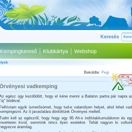
Keresés
Kempingkereső
Klubkártya
Webshop
elyek
Beküldte:
Pegi
Örvényesi vadkemping
Az egész úgy kezdődött, hogy el kéne menni a Balaton partra pár napra a
"új" bódéval.
Felhívtam egyik ismerősömet, hogy tud-e valamilyen helyet, ahol lehet vad
kempingezni. Az ő javaslatára döntöttünk Örvényes mellett.
Tudni kell az egészről, hogy hogy egy 95 Ah-s indítóakkumulátoron és eg
inverteren kívül, semmink nincs ilyen esetekre. Tehát nagyon ki voltun
hegyezve áramilag.