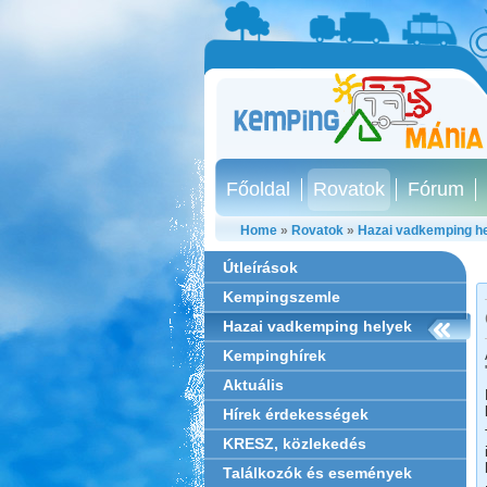
Főoldal
Rovatok
Fórum
Home
»
Rovatok
»
Hazai vadkemping h
Útleírások
Kempingszemle
Hazai vadkemping helyek
Kempinghírek
Aktuális
Hírek érdekességek
KRESZ, közlekedés
Találkozók és események