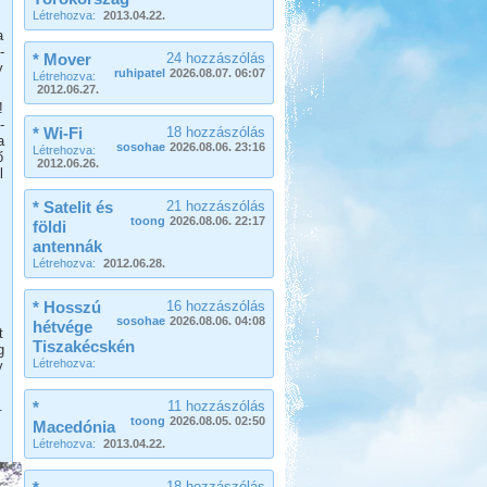
Létrehozva:
2013.04.22.
Eredetileg több időt szerettünk volna
a
Albániában tölteni....
-
* Mover
24 hozzászólás
y
Szigetköz Halrekesztő zárás
ruhipatel
2026.08.07. 06:07
Létrehozva:
2012.06.27.
!
-
* Wi-Fi
18 hozzászólás
a
sosohae
2026.08.06. 23:16
Létrehozva:
ő
2012.06.26.
l
* Satelit és
21 hozzászólás
Beküldte:
kajakos
toong
2026.08.06. 22:17
földi
hagyománnyá vált...
antennák
Őrségi kurta-túra
Létrehozva:
2012.06.28.
* Hosszú
16 hozzászólás
sosohae
2026.08.06. 04:08
hétvége
t
Tiszakécskén
g
Létrehozva:
y
Beküldte:
Karollda
.
*
11 hozzászólás
toong
2026.08.05. 02:50
Akinek több ideje van, ne szaladjon
Macedónia
úgy mint mi és hozzon bringát meg
Létrehozva:
2013.04.22.
túrabakancsot!
Lengyel körút
18 hozzászólás