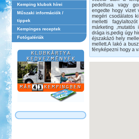
Kemping klubok hírei
pedellusa vagy go
engedte hogy vizet 
Műszaki információk /
megéri csodálatos ki
tippek
melletti fagylalto
márketing ,mutatós 
Kempinges receptek
drága is,pedig úgy hi
Fotógalériák
éjszakázó hely melle
mellett.A lakó a bus
fényképezni hogy a v