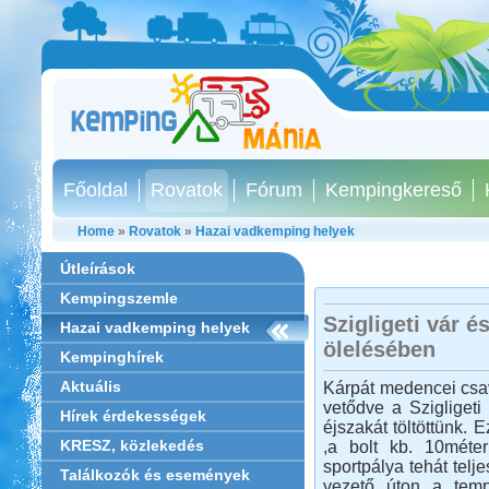
Főoldal
Rovatok
Fórum
Kempingkereső
Home
»
Rovatok
»
Hazai vadkemping helyek
Útleírások
Kempingszemle
Szigligeti vár é
Hazai vadkemping helyek
ölelésében
Kempinghírek
Aktuális
Kárpát medencei csav
vetődve a Szigligeti 
Hírek érdekességek
éjszakát töltöttünk. 
KRESZ, közlekedés
,a bolt kb. 10méter
sportpálya tehát telj
Találkozók és események
vezető úton a temp