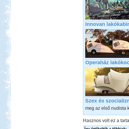
Innovan lakókabi
Operaház lakókoc
Szex és szociali
meg az első nudista 
Hasznos volt ez a tarta
Így értékelték a többiek: