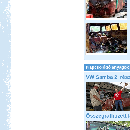
Kapcsolódó anyagok
VW Samba 2. rés
Összegraffitizett 