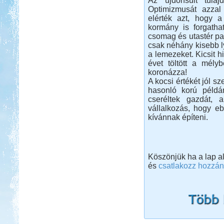
Az újdonsült tulajd
Optimizmusát azzal t
elérték azt, hogy a
kormány is forgatha
csomag és utastér pa
csak néhány kisebb ly
a lemezeket. Kicsit h
évet töltött a mélyb
koronázza!
A kocsi értékét jól sz
hasonló korú példá
cseréltek gazdát, a
vállalkozás, hogy e
kívánnak építeni.
Köszönjük ha a lap a
és
csatlakozz hozzán