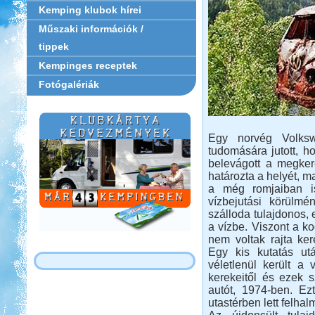
Kemping klubok hírei
Műszaki információk /
tippek
Kempinges receptek
Fotógalériák
Egy norvég Volksw
tudomására jutott, ho
belevágott a megker
határozta a helyét, m
a még romjaiban is
vízbejutási körülmé
szálloda tulajdonos, 
a vízbe. Viszont a ko
nem voltak rajta ker
Egy kis kutatás ut
véletlenül került a 
kerekeitől és ezek s
autót, 1974-ben. Ez
utastérben lett felha