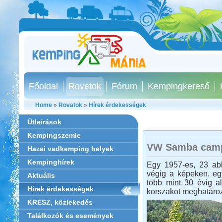
Főoldal
Rovatok
Fórum
Kempingkereső
Home
»
Rovatok
»
Hírek érdekességek
Útleírások
Kempingszemle
VW Samba camp
Hazai vadkemping helyek
Kempinghírek
Egy 1957-es, 23 ab
végig a képeken, eg
Aktuális
több mint 30 évig al
Hírek érdekességek
korszakot meghatáro
KRESZ, közlekedés
Találkozók és események