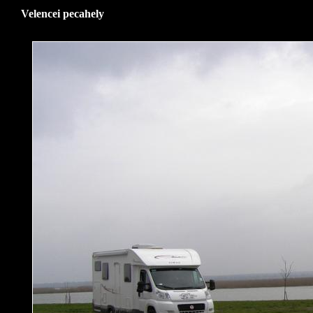
Velencei pecahely