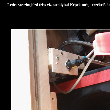
Ledes vízszintjelző friss víz tartályba! Képek még+ érzékelő öt