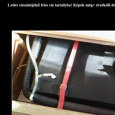
Ledes vízszintjelző friss víz tartályba! Képek még+ érzékelő öt