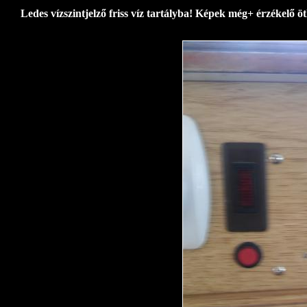
Ledes vízszintjelző friss víz tartályba! Képek még+ érzékelő öt