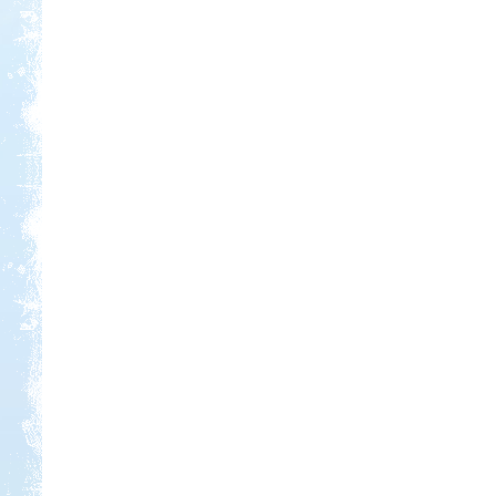
Kedvezmény: 10%
Park Strand Kemping és
Túrafalu
Kedvezmény: 20%
Thermál- és Strandfürdő
Kemping, Kiskőrös
Kedvezmény: 10-15%
Neptun kikötő és kemping -
Tisza-tó