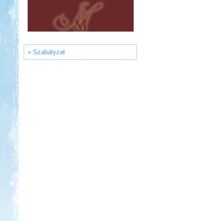
Ipolykapu Kemping
» Szabályzat
Kedvezmény: 15%
Aqua Land
Kedvezmény: 10%
Sárkány Wellness és
Gyógyfürdő Kemping