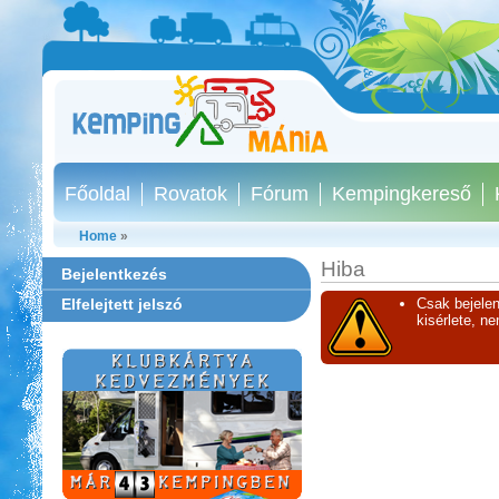
Főoldal
Rovatok
Fórum
Kempingkereső
Home
»
Hiba
Bejelentkezés
Elfelejtett jelszó
Csak bejelen
kisérlete, n
Szentkút Kemping